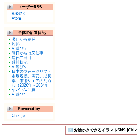
ユーザーRSS
RSS2.0
Atom
全体の新着日記
暑いから練習
灼熱
AI遊び6
明日からは又仕事
連休二日目
避難状況
AI遊び5
日本のフォークリフト
市場規模、需要、成長
率、市場シェアの見通
し（2026年～2034年）
ヤバい位に夏
AI遊び4
Powered by
Chixi.jp
お絵かきできるイラストSNS [Chix