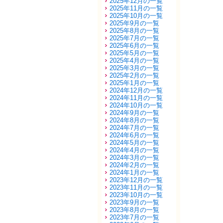
2025年12月の一覧
2025年11月の一覧
2025年10月の一覧
2025年9月の一覧
2025年8月の一覧
2025年7月の一覧
2025年6月の一覧
2025年5月の一覧
2025年4月の一覧
2025年3月の一覧
2025年2月の一覧
2025年1月の一覧
2024年12月の一覧
2024年11月の一覧
2024年10月の一覧
2024年9月の一覧
2024年8月の一覧
2024年7月の一覧
2024年6月の一覧
2024年5月の一覧
2024年4月の一覧
2024年3月の一覧
2024年2月の一覧
2024年1月の一覧
2023年12月の一覧
2023年11月の一覧
2023年10月の一覧
2023年9月の一覧
2023年8月の一覧
2023年7月の一覧