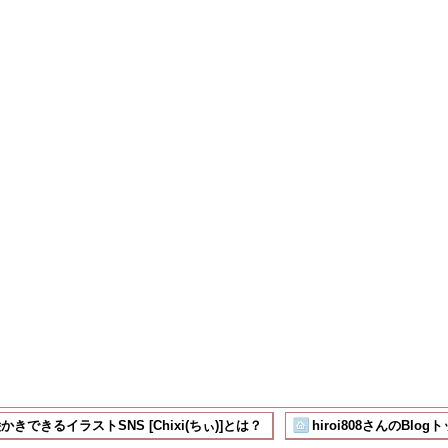
かきできるイラストSNS [Chixi(ちぃ)]とは？
hiroi808さんのBlog