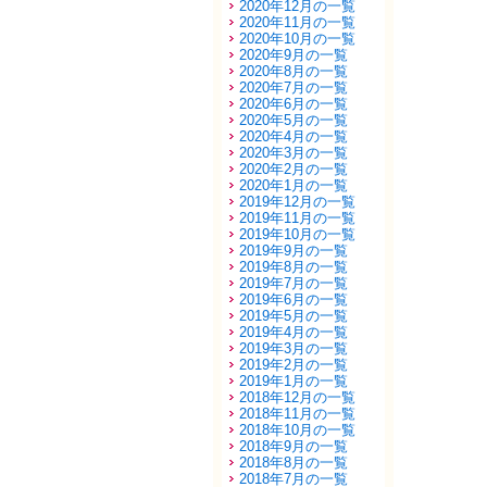
2020年12月の一覧
2020年11月の一覧
2020年10月の一覧
2020年9月の一覧
2020年8月の一覧
2020年7月の一覧
2020年6月の一覧
2020年5月の一覧
2020年4月の一覧
2020年3月の一覧
2020年2月の一覧
2020年1月の一覧
2019年12月の一覧
2019年11月の一覧
2019年10月の一覧
2019年9月の一覧
2019年8月の一覧
2019年7月の一覧
2019年6月の一覧
2019年5月の一覧
2019年4月の一覧
2019年3月の一覧
2019年2月の一覧
2019年1月の一覧
2018年12月の一覧
2018年11月の一覧
2018年10月の一覧
2018年9月の一覧
2018年8月の一覧
2018年7月の一覧