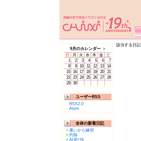
該当する日記
9月のカレンダー
＞
日
月
火
水
木
金
土
1
2
3
4
5
6
7
8
9
10
11
12
13
14
15
16
17
18
19
20
21
22
23
24
25
26
27
28
29
30
ユーザーRSS
RSS2.0
Atom
全体の新着日記
暑いから練習
灼熱
AI遊び6