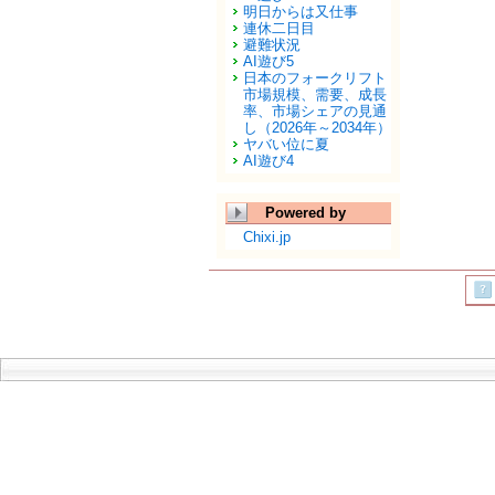
明日からは又仕事
連休二日目
避難状況
AI遊び5
日本のフォークリフト
市場規模、需要、成長
率、市場シェアの見通
し（2026年～2034年）
ヤバい位に夏
AI遊び4
Powered by
Chixi.jp