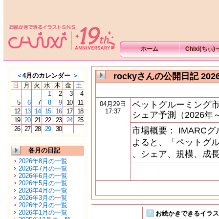
ホーム
Chixi(ちぃ
rockyさんの公開日記 202
＜
4月のカレンダー
＞
日
月
火
水
木
金
土
1
2
3
4
5
6
7
8
9
10
11
ペットグルーミング
04月29日
12
13
14
15
16
17
18
17:37
シェア予測（2026年～
19
20
21
22
23
24
25
26
27
28
29
30
市場概要： IMAR
よると、「ペットグ
各月の日記
、シェア、規模、成長、
2026年8月の一覧
2026年7月の一覧
2026年6月の一覧
2026年5月の一覧
2026年4月の一覧
2026年3月の一覧
2026年2月の一覧
2026年1月の一覧
お絵かきできるイラストSN