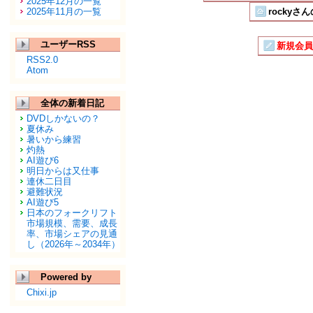
2025年12月の一覧
2025年11月の一覧
rockyさ
ユーザーRSS
新規会員
RSS2.0
Atom
全体の新着日記
DVDしかないの？
夏休み
暑いから練習
灼熱
AI遊び6
明日からは又仕事
連休二日目
避難状況
AI遊び5
日本のフォークリフト
市場規模、需要、成長
率、市場シェアの見通
し（2026年～2034年）
Powered by
Chixi.jp