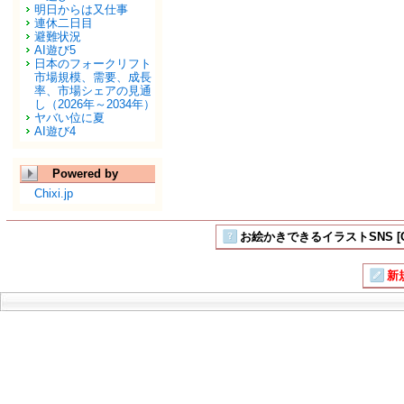
明日からは又仕事
連休二日目
避難状況
AI遊び5
日本のフォークリフト
市場規模、需要、成長
率、市場シェアの見通
し（2026年～2034年）
ヤバい位に夏
AI遊び4
Powered by
Chixi.jp
お絵かきできるイラストSNS [Ch
新