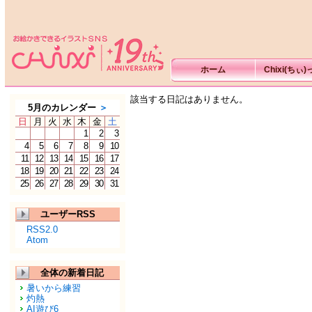
ホーム
Chixi(ちぃ
該当する日記はありません。
5月のカレンダー
＞
日
月
火
水
木
金
土
1
2
3
4
5
6
7
8
9
10
11
12
13
14
15
16
17
18
19
20
21
22
23
24
25
26
27
28
29
30
31
ユーザーRSS
RSS2.0
Atom
全体の新着日記
暑いから練習
灼熱
AI遊び6