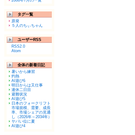
2008年7月の一覧
タグ一覧
原発
５人のちぃちゃん
ユーザーRSS
RSS2.0
Atom
全体の新着日記
暑いから練習
灼熱
AI遊び6
明日からは又仕事
連休二日目
避難状況
AI遊び5
日本のフォークリフト
市場規模、需要、成長
率、市場シェアの見通
し（2026年～2034年）
ヤバい位に夏
AI遊び4