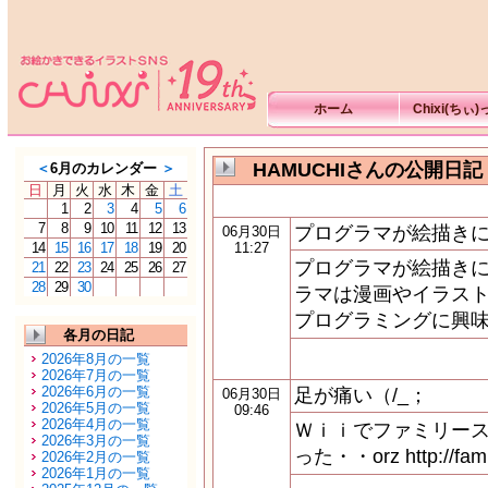
ホーム
Chixi(ちぃ
HAMUCHIさんの公開日記
＜
6月のカレンダー
＞
日
月
火
水
木
金
土
1
2
3
4
5
6
7
8
9
10
11
12
13
プログラマが絵描き
06月30日
14
15
16
17
18
19
20
11:27
プログラマが絵描きに
21
22
23
24
25
26
27
28
29
30
ラマは漫画やイラスト
プログラミングに興味
各月の日記
2026年8月の一覧
2026年7月の一覧
2026年6月の一覧
足が痛い（/_；
06月30日
2026年5月の一覧
09:46
2026年4月の一覧
Ｗｉｉでファミリー
2026年3月の一覧
った・・orz http://famil
2026年2月の一覧
2026年1月の一覧