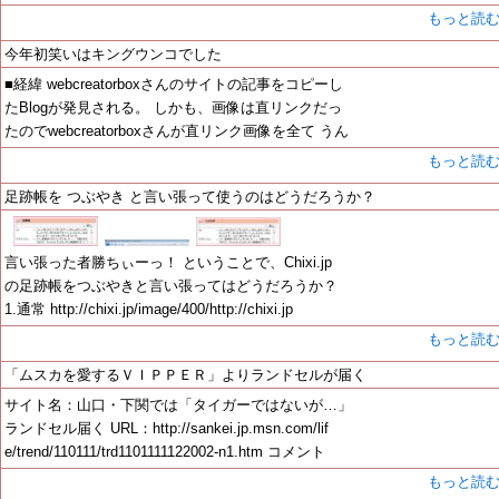
もっと読
今年初笑いはキングウンコでした
■経緯 webcreatorboxさんのサイトの記事をコピーし
たBlogが発見される。 しかも、画像は直リンクだっ
たのでwebcreatorboxさんが直リンク画像を全て うん
もっと読
足跡帳を つぶやき と言い張って使うのはどうだろうか？
言い張った者勝ちぃーっ！ ということで、Chixi.jp
の足跡帳をつぶやきと言い張ってはどうだろうか？
1.通常 http://chixi.jp/image/400/http://chixi.jp
もっと読
「ムスカを愛するＶＩＰＰＥＲ」よりランドセルが届く
サイト名：山口・下関では「タイガーではないが…」
ランドセル届く URL：http://sankei.jp.msn.com/lif
e/trend/110111/trd1101111122002-n1.htm コメント
もっと読