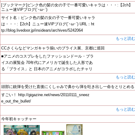
[ブックマーク]ピンク色の髪の女の子で一番可愛いキャラは・・・:【2ch】
ニュー速VIPブログ(`･ω･´)
サイト名：ピンク色の髪の女の子で一番可愛いキャラ
は・・・:【2ch】ニュー速VIPブログ(`･ω･´) URL：ht
tp://blog.livedoor.jp/insidears/archives/5242064
もっと読
CCさくらなどマンガキャラ揃いのブライス展、京都に巡回
■アニメのコスプレをしたファッションドール・ブラ
イスの展覧会 70年代にアメリカで誕生した人形であ
る「ブライス」と 日本のアニメがコラボしたチャリ
もっと読
頭部に銃弾を受けた直後にくしゃみで鼻から弾を吐き出し一命をとりとめる
すごい！ http://gigazine.net/news/20110111_sneez
e_out_the_bullet/
もっと読
今年初キャッチャー