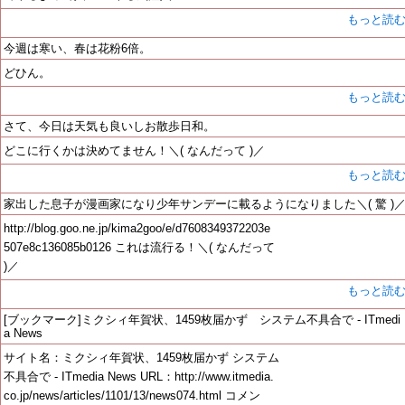
もっと読
今週は寒い、春は花粉6倍。
どひん。
もっと読
さて、今日は天気も良いしお散歩日和。
どこに行くかは決めてません！＼( なんだって )／
もっと読
家出した息子が漫画家になり少年サンデーに載るようになりました＼( 驚 )
http://blog.goo.ne.jp/kima2goo/e/d7608349372203e
507e8c136085b0126 これは流行る！＼( なんだって
)／
もっと読
[ブックマーク]ミクシィ年賀状、1459枚届かず システム不具合で - ITmedi
a News
サイト名：ミクシィ年賀状、1459枚届かず システム
不具合で - ITmedia News URL：http://www.itmedia.
co.jp/news/articles/1101/13/news074.html コメン