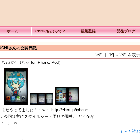
ホーム
Chixi(ちぃ)って？
新規登録
開発ブログ
UCHIさんの公開日記
26件中 1件～26件を表示
ちぃぽん（ちぃ for iPhone/iPod）
まだやってました！・ｗ・ http://chixi.jp/iphone
/ 今回は主にスタイルシート周りの調整。 どうかな
？（－ｗ－
もっと読