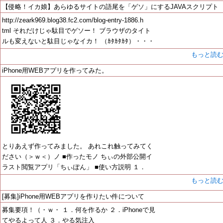
【侵略！イカ娘】あらゆるサイトの語尾を「ゲソ」にするJAVAスクリプト
http://zeark969.blog38.fc2.com/blog-entry-1886.h
tml それだけじゃ駄目でゲソー！ ブラウザのタイト
ルも変えないと駄目じゃなイカ！ （ｶﾀｶﾀｶﾀ）・・・
もっと読
iPhone用WEBアプリを作ってみた。
とりあえず作ってみました。 あれこれ触ってみてく
ださい（＞ｗ＜）ノ ■作ったモノ ちぃの外部公開イ
ラスト閲覧アプリ「ちぃぽん」 ■使い方説明 １．
もっと読
[募集]iPhone用WEBアプリを作りたい件について
募集要項！（・ｗ・ １．何を作るか ２．iPhoneで見
てやるよって人 ３．やる気注入