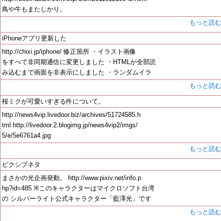
鳥や牛もまたしかり。
もっと読
iPhoneアプリ更新した
http://chixi.jp/iphone/ 修正箇所 ・イラスト画像
をすべて非同期通信に変更しました ・HTMLが全部読
み込むまで画面を非表示にしました ・ランダムイラ
もっと読
桜ミクが可愛いすぎる件について。
http://news4vip.livedoor.biz/archives/51724585.h
tml http://livedoor.2.blogimg.jp/news4vip2/imgs/
5/e/5e6761a4.jpg
もっと読
ピクシブネタ
まさかの光企画発動。 http://www.pixiv.net/info.p
hp?id=485 ※このキャラクターはマイクロソフト台湾
の シルバーライト公式キャラクター「藍澤光」です
もっと読