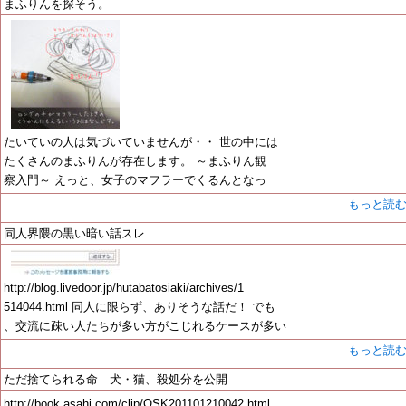
まふりんを探そう。
たいていの人は気づいていませんが・・ 世の中には
たくさんのまふりんが存在します。 ～まふりん観
察入門～ えっと、女子のマフラーでくるんとなっ
もっと読
同人界隈の黒い暗い話スレ
http://blog.livedoor.jp/hutabatosiaki/archives/1
514044.html 同人に限らず、ありそうな話だ！ でも
、交流に疎い人たちが多い方がこじれるケースが多い
もっと読
ただ捨てられる命 犬・猫、殺処分を公開
http://book.asahi.com/clip/OSK201101210042.html