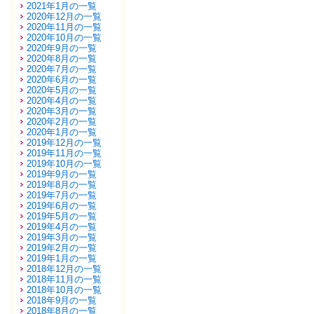
2021年1月の一覧
2020年12月の一覧
2020年11月の一覧
2020年10月の一覧
2020年9月の一覧
2020年8月の一覧
2020年7月の一覧
2020年6月の一覧
2020年5月の一覧
2020年4月の一覧
2020年3月の一覧
2020年2月の一覧
2020年1月の一覧
2019年12月の一覧
2019年11月の一覧
2019年10月の一覧
2019年9月の一覧
2019年8月の一覧
2019年7月の一覧
2019年6月の一覧
2019年5月の一覧
2019年4月の一覧
2019年3月の一覧
2019年2月の一覧
2019年1月の一覧
2018年12月の一覧
2018年11月の一覧
2018年10月の一覧
2018年9月の一覧
2018年8月の一覧