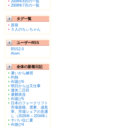
2008年8月の一覧
2008年7月の一覧
タグ一覧
原発
５人のちぃちゃん
ユーザーRSS
RSS2.0
Atom
全体の新着日記
暑いから練習
灼熱
AI遊び6
明日からは又仕事
連休二日目
避難状況
AI遊び5
日本のフォークリフト
市場規模、需要、成長
率、市場シェアの見通
し（2026年～2034年）
ヤバい位に夏
AI遊び4