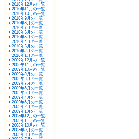
2010年12月の一覧
2010年11月の一覧
2010年10月の一覧
2010年9月の一覧
2010年8月の一覧
2010年7月の一覧
2010年6月の一覧
2010年5月の一覧
2010年4月の一覧
2010年3月の一覧
2010年2月の一覧
2010年1月の一覧
2009年12月の一覧
2009年11月の一覧
2009年10月の一覧
2009年9月の一覧
2009年8月の一覧
2009年7月の一覧
2009年6月の一覧
2009年5月の一覧
2009年4月の一覧
2009年3月の一覧
2009年2月の一覧
2009年1月の一覧
2008年12月の一覧
2008年11月の一覧
2008年10月の一覧
2008年9月の一覧
2008年8月の一覧