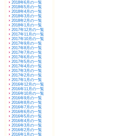
2018年6月の一覧
2018年5月の一覧
2018年4月の一覧
2018年3月の一覧
2018年2月の一覧
2018年1月の一覧
2017年12月の一覧
2017年11月の一覧
2017年10月の一覧
2017年9月の一覧
2017年8月の一覧
2017年7月の一覧
2017年6月の一覧
2017年5月の一覧
2017年4月の一覧
2017年3月の一覧
2017年2月の一覧
2017年1月の一覧
2016年12月の一覧
2016年11月の一覧
2016年10月の一覧
2016年9月の一覧
2016年8月の一覧
2016年7月の一覧
2016年6月の一覧
2016年5月の一覧
2016年4月の一覧
2016年3月の一覧
2016年2月の一覧
2016年1月の一覧