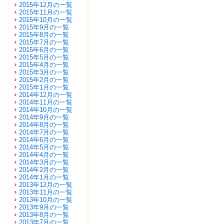
2015年12月の一覧
2015年11月の一覧
2015年10月の一覧
2015年9月の一覧
2015年8月の一覧
2015年7月の一覧
2015年6月の一覧
2015年5月の一覧
2015年4月の一覧
2015年3月の一覧
2015年2月の一覧
2015年1月の一覧
2014年12月の一覧
2014年11月の一覧
2014年10月の一覧
2014年9月の一覧
2014年8月の一覧
2014年7月の一覧
2014年6月の一覧
2014年5月の一覧
2014年4月の一覧
2014年3月の一覧
2014年2月の一覧
2014年1月の一覧
2013年12月の一覧
2013年11月の一覧
2013年10月の一覧
2013年9月の一覧
2013年8月の一覧
2013年7月の一覧