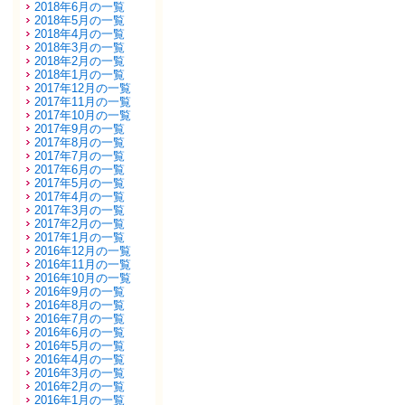
2018年6月の一覧
2018年5月の一覧
2018年4月の一覧
2018年3月の一覧
2018年2月の一覧
2018年1月の一覧
2017年12月の一覧
2017年11月の一覧
2017年10月の一覧
2017年9月の一覧
2017年8月の一覧
2017年7月の一覧
2017年6月の一覧
2017年5月の一覧
2017年4月の一覧
2017年3月の一覧
2017年2月の一覧
2017年1月の一覧
2016年12月の一覧
2016年11月の一覧
2016年10月の一覧
2016年9月の一覧
2016年8月の一覧
2016年7月の一覧
2016年6月の一覧
2016年5月の一覧
2016年4月の一覧
2016年3月の一覧
2016年2月の一覧
2016年1月の一覧