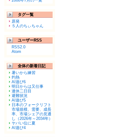
2008年7月の一覧
タグ一覧
原発
５人のちぃちゃん
ユーザーRSS
RSS2.0
Atom
全体の新着日記
暑いから練習
灼熱
AI遊び6
明日からは又仕事
連休二日目
避難状況
AI遊び5
日本のフォークリフト
市場規模、需要、成長
率、市場シェアの見通
し（2026年～2034年）
ヤバい位に夏
AI遊び4