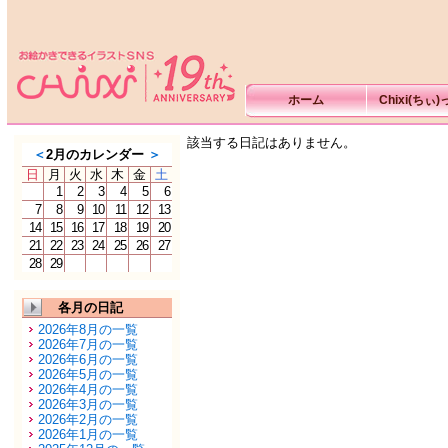
ホーム
Chixi(ちぃ
該当する日記はありません。
＜
2月のカレンダー
＞
日
月
火
水
木
金
土
1
2
3
4
5
6
7
8
9
10
11
12
13
14
15
16
17
18
19
20
21
22
23
24
25
26
27
28
29
各月の日記
2026年8月の一覧
2026年7月の一覧
2026年6月の一覧
2026年5月の一覧
2026年4月の一覧
2026年3月の一覧
2026年2月の一覧
2026年1月の一覧