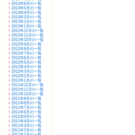
2013年6月の一覧
2013年5月の一覧
2013年4月の一覧
2013年3月の一覧
2013年2月の一覧
2013年1月の一覧
2012年12月の一覧
2012年11月の一覧
2012年10月の一覧
2012年9月の一覧
2012年8月の一覧
2012年7月の一覧
2012年6月の一覧
2012年5月の一覧
2012年4月の一覧
2012年3月の一覧
2012年2月の一覧
2012年1月の一覧
2011年12月の一覧
2011年11月の一覧
2011年10月の一覧
2011年9月の一覧
2011年8月の一覧
2011年7月の一覧
2011年6月の一覧
2011年5月の一覧
2011年4月の一覧
2011年3月の一覧
2011年2月の一覧
2011年1月の一覧