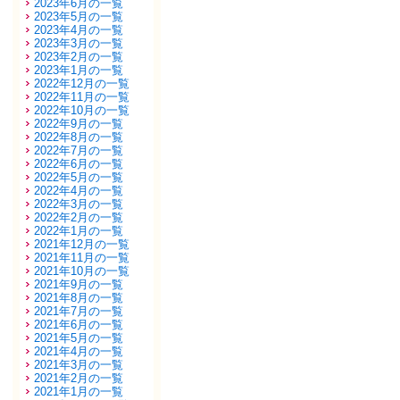
2023年6月の一覧
2023年5月の一覧
2023年4月の一覧
2023年3月の一覧
2023年2月の一覧
2023年1月の一覧
2022年12月の一覧
2022年11月の一覧
2022年10月の一覧
2022年9月の一覧
2022年8月の一覧
2022年7月の一覧
2022年6月の一覧
2022年5月の一覧
2022年4月の一覧
2022年3月の一覧
2022年2月の一覧
2022年1月の一覧
2021年12月の一覧
2021年11月の一覧
2021年10月の一覧
2021年9月の一覧
2021年8月の一覧
2021年7月の一覧
2021年6月の一覧
2021年5月の一覧
2021年4月の一覧
2021年3月の一覧
2021年2月の一覧
2021年1月の一覧