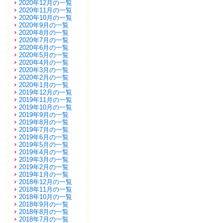
2020年12月の一覧
2020年11月の一覧
2020年10月の一覧
2020年9月の一覧
2020年8月の一覧
2020年7月の一覧
2020年6月の一覧
2020年5月の一覧
2020年4月の一覧
2020年3月の一覧
2020年2月の一覧
2020年1月の一覧
2019年12月の一覧
2019年11月の一覧
2019年10月の一覧
2019年9月の一覧
2019年8月の一覧
2019年7月の一覧
2019年6月の一覧
2019年5月の一覧
2019年4月の一覧
2019年3月の一覧
2019年2月の一覧
2019年1月の一覧
2018年12月の一覧
2018年11月の一覧
2018年10月の一覧
2018年9月の一覧
2018年8月の一覧
2018年7月の一覧