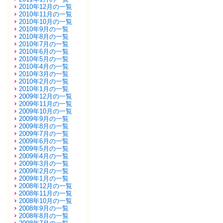
2010年12月の一覧
2010年11月の一覧
2010年10月の一覧
2010年9月の一覧
2010年8月の一覧
2010年7月の一覧
2010年6月の一覧
2010年5月の一覧
2010年4月の一覧
2010年3月の一覧
2010年2月の一覧
2010年1月の一覧
2009年12月の一覧
2009年11月の一覧
2009年10月の一覧
2009年9月の一覧
2009年8月の一覧
2009年7月の一覧
2009年6月の一覧
2009年5月の一覧
2009年4月の一覧
2009年3月の一覧
2009年2月の一覧
2009年1月の一覧
2008年12月の一覧
2008年11月の一覧
2008年10月の一覧
2008年9月の一覧
2008年8月の一覧