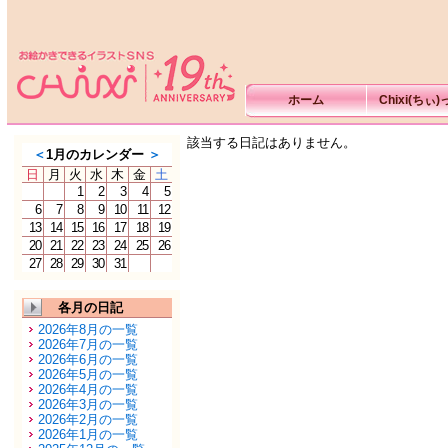
ホーム
Chixi(ちぃ
該当する日記はありません。
＜
1月のカレンダー
＞
日
月
火
水
木
金
土
1
2
3
4
5
6
7
8
9
10
11
12
13
14
15
16
17
18
19
20
21
22
23
24
25
26
27
28
29
30
31
各月の日記
2026年8月の一覧
2026年7月の一覧
2026年6月の一覧
2026年5月の一覧
2026年4月の一覧
2026年3月の一覧
2026年2月の一覧
2026年1月の一覧