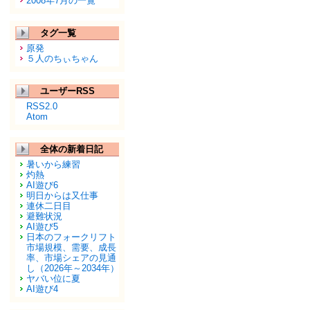
2008年7月の一覧
タグ一覧
原発
５人のちぃちゃん
ユーザーRSS
RSS2.0
Atom
全体の新着日記
暑いから練習
灼熱
AI遊び6
明日からは又仕事
連休二日目
避難状況
AI遊び5
日本のフォークリフト
市場規模、需要、成長
率、市場シェアの見通
し（2026年～2034年）
ヤバい位に夏
AI遊び4