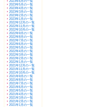
2023年6月の一覧
2023年5月の一覧
2023年4月の一覧
2023年3月の一覧
2023年2月の一覧
2023年1月の一覧
2022年12月の一覧
2022年11月の一覧
2022年10月の一覧
2022年9月の一覧
2022年8月の一覧
2022年7月の一覧
2022年6月の一覧
2022年5月の一覧
2022年4月の一覧
2022年3月の一覧
2022年2月の一覧
2022年1月の一覧
2021年12月の一覧
2021年11月の一覧
2021年10月の一覧
2021年9月の一覧
2021年8月の一覧
2021年7月の一覧
2021年6月の一覧
2021年5月の一覧
2021年4月の一覧
2021年3月の一覧
2021年2月の一覧
2021年1月の一覧