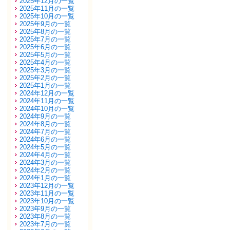
2025年12月の一覧
2025年11月の一覧
2025年10月の一覧
2025年9月の一覧
2025年8月の一覧
2025年7月の一覧
2025年6月の一覧
2025年5月の一覧
2025年4月の一覧
2025年3月の一覧
2025年2月の一覧
2025年1月の一覧
2024年12月の一覧
2024年11月の一覧
2024年10月の一覧
2024年9月の一覧
2024年8月の一覧
2024年7月の一覧
2024年6月の一覧
2024年5月の一覧
2024年4月の一覧
2024年3月の一覧
2024年2月の一覧
2024年1月の一覧
2023年12月の一覧
2023年11月の一覧
2023年10月の一覧
2023年9月の一覧
2023年8月の一覧
2023年7月の一覧