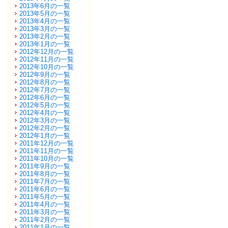
2013年6月の一覧
2013年5月の一覧
2013年4月の一覧
2013年3月の一覧
2013年2月の一覧
2013年1月の一覧
2012年12月の一覧
2012年11月の一覧
2012年10月の一覧
2012年9月の一覧
2012年8月の一覧
2012年7月の一覧
2012年6月の一覧
2012年5月の一覧
2012年4月の一覧
2012年3月の一覧
2012年2月の一覧
2012年1月の一覧
2011年12月の一覧
2011年11月の一覧
2011年10月の一覧
2011年9月の一覧
2011年8月の一覧
2011年7月の一覧
2011年6月の一覧
2011年5月の一覧
2011年4月の一覧
2011年3月の一覧
2011年2月の一覧
2011年1月の一覧