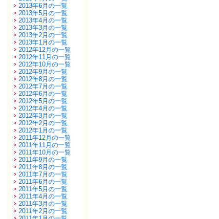
2013年6月の一覧
2013年5月の一覧
2013年4月の一覧
2013年3月の一覧
2013年2月の一覧
2013年1月の一覧
2012年12月の一覧
2012年11月の一覧
2012年10月の一覧
2012年9月の一覧
2012年8月の一覧
2012年7月の一覧
2012年6月の一覧
2012年5月の一覧
2012年4月の一覧
2012年3月の一覧
2012年2月の一覧
2012年1月の一覧
2011年12月の一覧
2011年11月の一覧
2011年10月の一覧
2011年9月の一覧
2011年8月の一覧
2011年7月の一覧
2011年6月の一覧
2011年5月の一覧
2011年4月の一覧
2011年3月の一覧
2011年2月の一覧
2011年1月の一覧