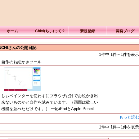
ホーム
Chixi(ちぃ)って？
新規登録
開発ブログ
UCHIさんの公開日記
1件中 1件～1件を表示
自作のお絵かきツール
しぃペインターを使わずにブラウザだけでお絵かき出
来ないものかと自作を試みています。（画面は欲しい
機能を並べただけです。） 一応iPadとApple Pencil
もっと読
1件中 1件～1件を表示