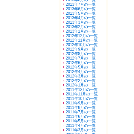
2013年7月の一覧
2013年6月の一覧
2013年5月の一覧
2013年4月の一覧
2013年3月の一覧
2013年2月の一覧
2013年1月の一覧
2012年12月の一覧
2012年11月の一覧
2012年10月の一覧
2012年9月の一覧
2012年8月の一覧
2012年7月の一覧
2012年6月の一覧
2012年5月の一覧
2012年4月の一覧
2012年3月の一覧
2012年2月の一覧
2012年1月の一覧
2011年12月の一覧
2011年11月の一覧
2011年10月の一覧
2011年9月の一覧
2011年8月の一覧
2011年7月の一覧
2011年6月の一覧
2011年5月の一覧
2011年4月の一覧
2011年3月の一覧