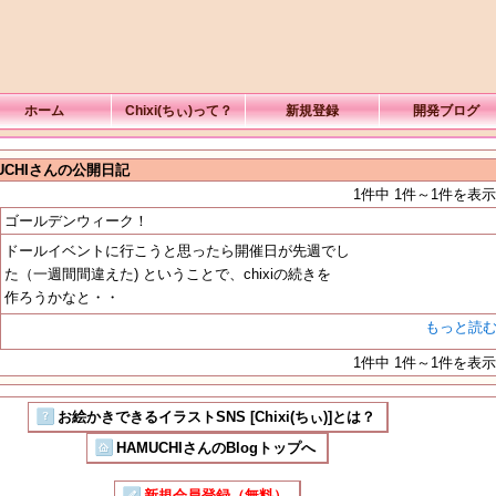
ホーム
Chixi(ちぃ)って？
新規登録
開発ブログ
UCHIさんの公開日記
1件中 1件～1件を表示
ゴールデンウィーク！
ドールイベントに行こうと思ったら開催日が先週でし
た（一週間間違えた) ということで、chixiの続きを
作ろうかなと・・
もっと読
1件中 1件～1件を表示
お絵かきできるイラストSNS [Chixi(ちぃ)]とは？
HAMUCHIさんのBlogトップへ
新規会員登録（無料）