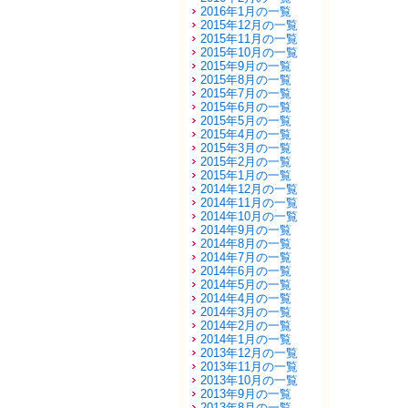
2016年1月の一覧
2015年12月の一覧
2015年11月の一覧
2015年10月の一覧
2015年9月の一覧
2015年8月の一覧
2015年7月の一覧
2015年6月の一覧
2015年5月の一覧
2015年4月の一覧
2015年3月の一覧
2015年2月の一覧
2015年1月の一覧
2014年12月の一覧
2014年11月の一覧
2014年10月の一覧
2014年9月の一覧
2014年8月の一覧
2014年7月の一覧
2014年6月の一覧
2014年5月の一覧
2014年4月の一覧
2014年3月の一覧
2014年2月の一覧
2014年1月の一覧
2013年12月の一覧
2013年11月の一覧
2013年10月の一覧
2013年9月の一覧
2013年8月の一覧