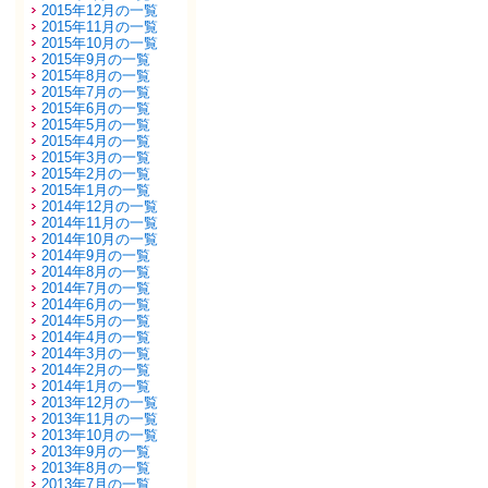
2015年12月の一覧
2015年11月の一覧
2015年10月の一覧
2015年9月の一覧
2015年8月の一覧
2015年7月の一覧
2015年6月の一覧
2015年5月の一覧
2015年4月の一覧
2015年3月の一覧
2015年2月の一覧
2015年1月の一覧
2014年12月の一覧
2014年11月の一覧
2014年10月の一覧
2014年9月の一覧
2014年8月の一覧
2014年7月の一覧
2014年6月の一覧
2014年5月の一覧
2014年4月の一覧
2014年3月の一覧
2014年2月の一覧
2014年1月の一覧
2013年12月の一覧
2013年11月の一覧
2013年10月の一覧
2013年9月の一覧
2013年8月の一覧
2013年7月の一覧