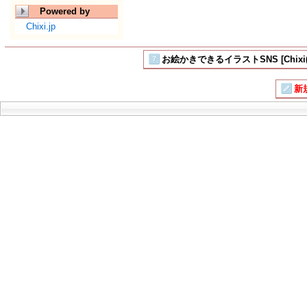
Powered by
Chixi.jp
お絵かきできるイラストSNS [Chixi
新