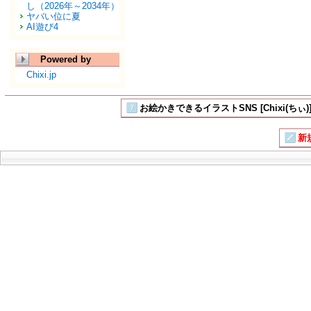
し（2026年～2034年）
ヤバい位に夏
AI遊び4
Powered by
Chixi.jp
お絵かきできるイラストSNS [Chixi(ちぃ)
新