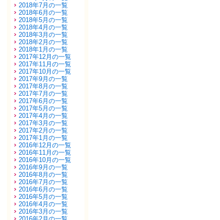
2018年7月の一覧
2018年6月の一覧
2018年5月の一覧
2018年4月の一覧
2018年3月の一覧
2018年2月の一覧
2018年1月の一覧
2017年12月の一覧
2017年11月の一覧
2017年10月の一覧
2017年9月の一覧
2017年8月の一覧
2017年7月の一覧
2017年6月の一覧
2017年5月の一覧
2017年4月の一覧
2017年3月の一覧
2017年2月の一覧
2017年1月の一覧
2016年12月の一覧
2016年11月の一覧
2016年10月の一覧
2016年9月の一覧
2016年8月の一覧
2016年7月の一覧
2016年6月の一覧
2016年5月の一覧
2016年4月の一覧
2016年3月の一覧
2016年2月の一覧