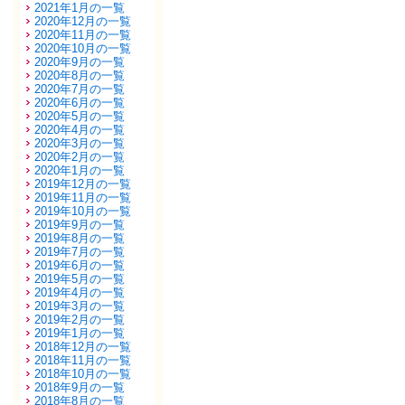
2021年1月の一覧
2020年12月の一覧
2020年11月の一覧
2020年10月の一覧
2020年9月の一覧
2020年8月の一覧
2020年7月の一覧
2020年6月の一覧
2020年5月の一覧
2020年4月の一覧
2020年3月の一覧
2020年2月の一覧
2020年1月の一覧
2019年12月の一覧
2019年11月の一覧
2019年10月の一覧
2019年9月の一覧
2019年8月の一覧
2019年7月の一覧
2019年6月の一覧
2019年5月の一覧
2019年4月の一覧
2019年3月の一覧
2019年2月の一覧
2019年1月の一覧
2018年12月の一覧
2018年11月の一覧
2018年10月の一覧
2018年9月の一覧
2018年8月の一覧