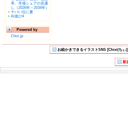
率、市場シェアの見通
し（2026年～2034年）
ヤバい位に夏
AI遊び4
Powered by
Chixi.jp
お絵かきできるイラストSNS [Chixi(ちぃ)
新