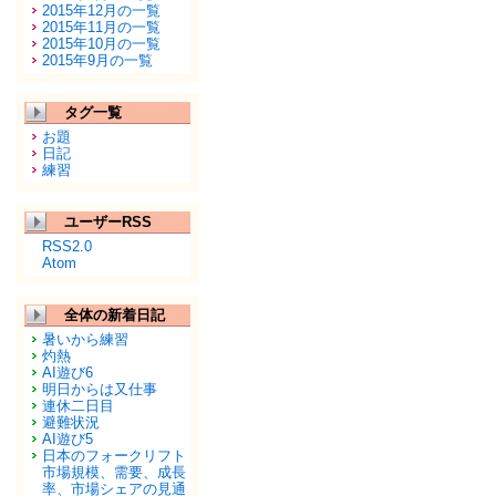
2015年12月の一覧
2015年11月の一覧
2015年10月の一覧
2015年9月の一覧
タグ一覧
お題
日記
練習
ユーザーRSS
RSS2.0
Atom
全体の新着日記
暑いから練習
灼熱
AI遊び6
明日からは又仕事
連休二日目
避難状況
AI遊び5
日本のフォークリフト
市場規模、需要、成長
率、市場シェアの見通