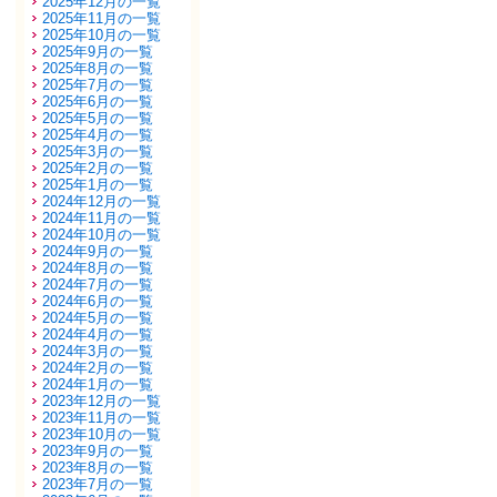
2025年12月の一覧
2025年11月の一覧
2025年10月の一覧
2025年9月の一覧
2025年8月の一覧
2025年7月の一覧
2025年6月の一覧
2025年5月の一覧
2025年4月の一覧
2025年3月の一覧
2025年2月の一覧
2025年1月の一覧
2024年12月の一覧
2024年11月の一覧
2024年10月の一覧
2024年9月の一覧
2024年8月の一覧
2024年7月の一覧
2024年6月の一覧
2024年5月の一覧
2024年4月の一覧
2024年3月の一覧
2024年2月の一覧
2024年1月の一覧
2023年12月の一覧
2023年11月の一覧
2023年10月の一覧
2023年9月の一覧
2023年8月の一覧
2023年7月の一覧