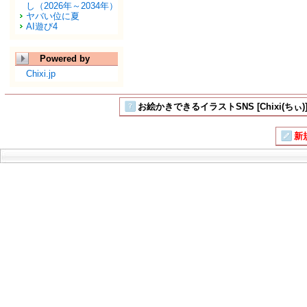
し（2026年～2034年）
ヤバい位に夏
AI遊び4
Powered by
Chixi.jp
お絵かきできるイラストSNS [Chixi(ちぃ)
新