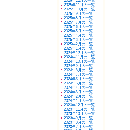
2025年12月の一覧
2025年11月の一覧
2025年10月の一覧
2025年9月の一覧
2025年8月の一覧
2025年7月の一覧
2025年6月の一覧
2025年5月の一覧
2025年4月の一覧
2025年3月の一覧
2025年2月の一覧
2025年1月の一覧
2024年12月の一覧
2024年11月の一覧
2024年10月の一覧
2024年9月の一覧
2024年8月の一覧
2024年7月の一覧
2024年6月の一覧
2024年5月の一覧
2024年4月の一覧
2024年3月の一覧
2024年2月の一覧
2024年1月の一覧
2023年12月の一覧
2023年11月の一覧
2023年10月の一覧
2023年9月の一覧
2023年8月の一覧
2023年7月の一覧