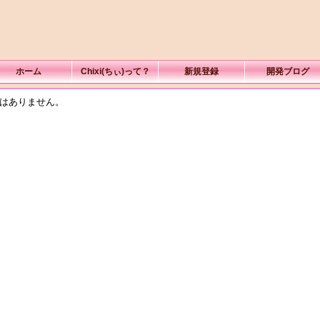
ホーム
Chixi(ちぃ)って？
新規登録
開発ブログ
はありません。