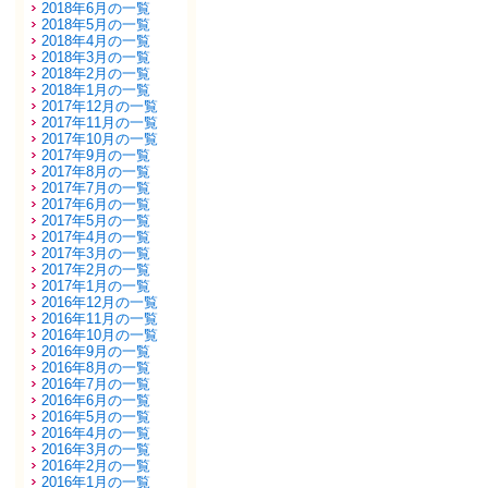
2018年6月の一覧
2018年5月の一覧
2018年4月の一覧
2018年3月の一覧
2018年2月の一覧
2018年1月の一覧
2017年12月の一覧
2017年11月の一覧
2017年10月の一覧
2017年9月の一覧
2017年8月の一覧
2017年7月の一覧
2017年6月の一覧
2017年5月の一覧
2017年4月の一覧
2017年3月の一覧
2017年2月の一覧
2017年1月の一覧
2016年12月の一覧
2016年11月の一覧
2016年10月の一覧
2016年9月の一覧
2016年8月の一覧
2016年7月の一覧
2016年6月の一覧
2016年5月の一覧
2016年4月の一覧
2016年3月の一覧
2016年2月の一覧
2016年1月の一覧