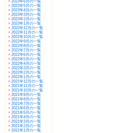
2023年6月の一覧
2023年5月の一覧
2023年4月の一覧
2023年3月の一覧
2023年2月の一覧
2023年1月の一覧
2022年12月の一覧
2022年11月の一覧
2022年10月の一覧
2022年9月の一覧
2022年8月の一覧
2022年7月の一覧
2022年6月の一覧
2022年5月の一覧
2022年4月の一覧
2022年3月の一覧
2022年2月の一覧
2022年1月の一覧
2021年12月の一覧
2021年11月の一覧
2021年10月の一覧
2021年9月の一覧
2021年8月の一覧
2021年7月の一覧
2021年6月の一覧
2021年5月の一覧
2021年4月の一覧
2021年3月の一覧
2021年2月の一覧
2021年1月の一覧