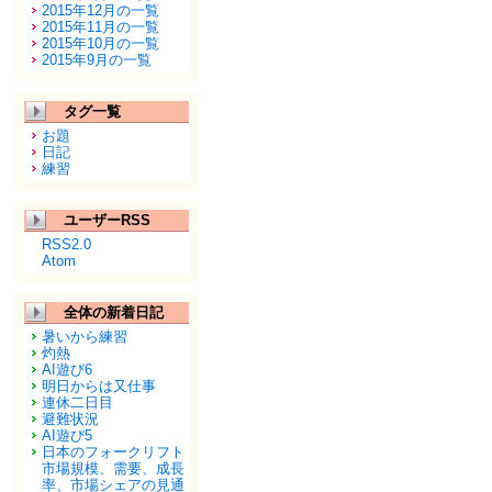
2015年12月の一覧
2015年11月の一覧
2015年10月の一覧
2015年9月の一覧
タグ一覧
お題
日記
練習
ユーザーRSS
RSS2.0
Atom
全体の新着日記
暑いから練習
灼熱
AI遊び6
明日からは又仕事
連休二日目
避難状況
AI遊び5
日本のフォークリフト
市場規模、需要、成長
率、市場シェアの見通