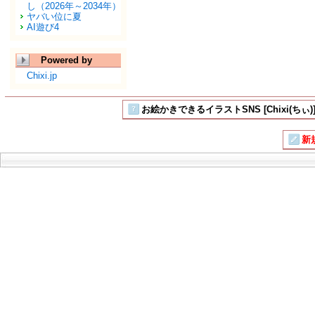
し（2026年～2034年）
ヤバい位に夏
AI遊び4
Powered by
Chixi.jp
お絵かきできるイラストSNS [Chixi(ちぃ)
新