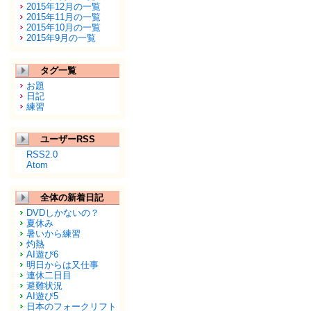
2015年12月の一覧
2015年11月の一覧
2015年10月の一覧
2015年9月の一覧
タグ一覧
お題
日記
練習
ユーザーRSS
RSS2.0
Atom
全体の新着日記
DVDしかないの？
夏休み
暑いから練習
灼熱
AI遊び6
明日からは又仕事
連休二日目
避難状況
AI遊び5
日本のフォークリフト