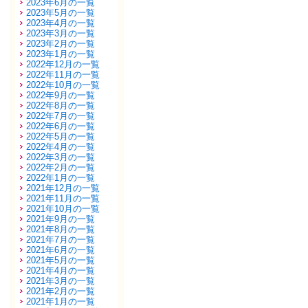
2023年6月の一覧
2023年5月の一覧
2023年4月の一覧
2023年3月の一覧
2023年2月の一覧
2023年1月の一覧
2022年12月の一覧
2022年11月の一覧
2022年10月の一覧
2022年9月の一覧
2022年8月の一覧
2022年7月の一覧
2022年6月の一覧
2022年5月の一覧
2022年4月の一覧
2022年3月の一覧
2022年2月の一覧
2022年1月の一覧
2021年12月の一覧
2021年11月の一覧
2021年10月の一覧
2021年9月の一覧
2021年8月の一覧
2021年7月の一覧
2021年6月の一覧
2021年5月の一覧
2021年4月の一覧
2021年3月の一覧
2021年2月の一覧
2021年1月の一覧