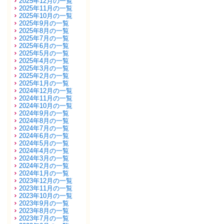
2025年12月の一覧
2025年11月の一覧
2025年10月の一覧
2025年9月の一覧
2025年8月の一覧
2025年7月の一覧
2025年6月の一覧
2025年5月の一覧
2025年4月の一覧
2025年3月の一覧
2025年2月の一覧
2025年1月の一覧
2024年12月の一覧
2024年11月の一覧
2024年10月の一覧
2024年9月の一覧
2024年8月の一覧
2024年7月の一覧
2024年6月の一覧
2024年5月の一覧
2024年4月の一覧
2024年3月の一覧
2024年2月の一覧
2024年1月の一覧
2023年12月の一覧
2023年11月の一覧
2023年10月の一覧
2023年9月の一覧
2023年8月の一覧
2023年7月の一覧