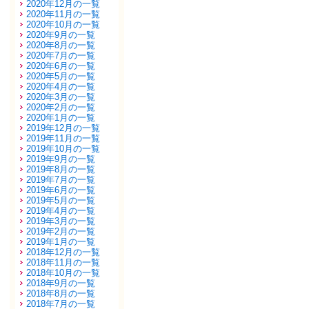
2020年12月の一覧
2020年11月の一覧
2020年10月の一覧
2020年9月の一覧
2020年8月の一覧
2020年7月の一覧
2020年6月の一覧
2020年5月の一覧
2020年4月の一覧
2020年3月の一覧
2020年2月の一覧
2020年1月の一覧
2019年12月の一覧
2019年11月の一覧
2019年10月の一覧
2019年9月の一覧
2019年8月の一覧
2019年7月の一覧
2019年6月の一覧
2019年5月の一覧
2019年4月の一覧
2019年3月の一覧
2019年2月の一覧
2019年1月の一覧
2018年12月の一覧
2018年11月の一覧
2018年10月の一覧
2018年9月の一覧
2018年8月の一覧
2018年7月の一覧