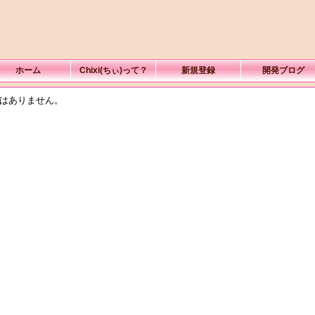
ホーム
Chixi(ちぃ)って？
新規登録
開発ブログ
はありません。