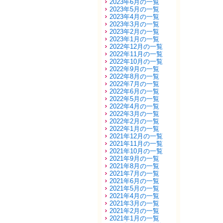
2023年6月の一覧
2023年5月の一覧
2023年4月の一覧
2023年3月の一覧
2023年2月の一覧
2023年1月の一覧
2022年12月の一覧
2022年11月の一覧
2022年10月の一覧
2022年9月の一覧
2022年8月の一覧
2022年7月の一覧
2022年6月の一覧
2022年5月の一覧
2022年4月の一覧
2022年3月の一覧
2022年2月の一覧
2022年1月の一覧
2021年12月の一覧
2021年11月の一覧
2021年10月の一覧
2021年9月の一覧
2021年8月の一覧
2021年7月の一覧
2021年6月の一覧
2021年5月の一覧
2021年4月の一覧
2021年3月の一覧
2021年2月の一覧
2021年1月の一覧