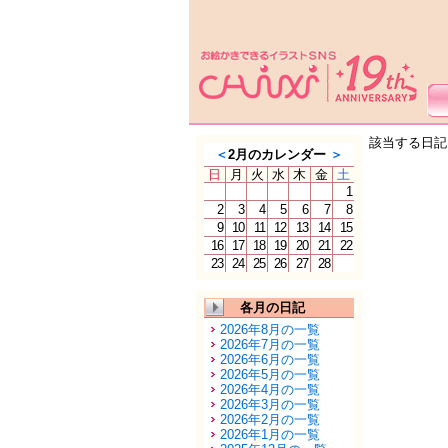
該当する日記
＜
2月のカレンダー
＞
日
月
火
水
木
金
土
1
2
3
4
5
6
7
8
9
10
11
12
13
14
15
16
17
18
19
20
21
22
23
24
25
26
27
28
各月の日記
2026年8月の一覧
2026年7月の一覧
2026年6月の一覧
2026年5月の一覧
2026年4月の一覧
2026年3月の一覧
2026年2月の一覧
2026年1月の一覧