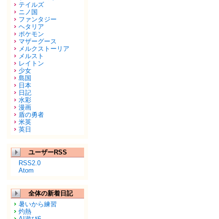
テイルズ
ニノ国
ファンタジー
ヘタリア
ポケモン
マザーグース
メルクストーリア
メルスト
レイトン
少女
島国
日本
日記
水彩
漫画
盾の勇者
米英
英日
ユーザーRSS
RSS2.0
Atom
全体の新着日記
暑いから練習
灼熱
AI遊び6