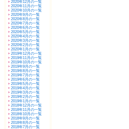
2020年12月の一覧
2020年11月の一覧
2020年10月の一覧
2020年9月の一覧
2020年8月の一覧
2020年7月の一覧
2020年6月の一覧
2020年5月の一覧
2020年4月の一覧
2020年3月の一覧
2020年2月の一覧
2020年1月の一覧
2019年12月の一覧
2019年11月の一覧
2019年10月の一覧
2019年9月の一覧
2019年8月の一覧
2019年7月の一覧
2019年6月の一覧
2019年5月の一覧
2019年4月の一覧
2019年3月の一覧
2019年2月の一覧
2019年1月の一覧
2018年12月の一覧
2018年11月の一覧
2018年10月の一覧
2018年9月の一覧
2018年8月の一覧
2018年7月の一覧