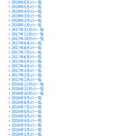
2018年6月の一覧
2018年5月の一覧
2018年4月の一覧
2018年3月の一覧
2018年2月の一覧
2018年1月の一覧
2017年12月の一覧
2017年11月の一覧
2017年10月の一覧
2017年9月の一覧
2017年8月の一覧
2017年7月の一覧
2017年6月の一覧
2017年5月の一覧
2017年4月の一覧
2017年3月の一覧
2017年2月の一覧
2017年1月の一覧
2016年12月の一覧
2016年11月の一覧
2016年10月の一覧
2016年9月の一覧
2016年8月の一覧
2016年7月の一覧
2016年6月の一覧
2016年5月の一覧
2016年4月の一覧
2016年3月の一覧
2016年2月の一覧
2016年1月の一覧