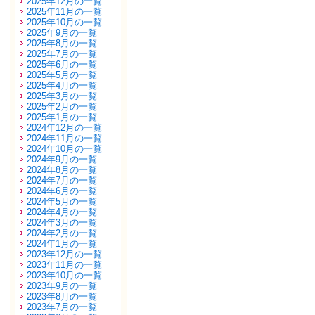
2025年12月の一覧
2025年11月の一覧
2025年10月の一覧
2025年9月の一覧
2025年8月の一覧
2025年7月の一覧
2025年6月の一覧
2025年5月の一覧
2025年4月の一覧
2025年3月の一覧
2025年2月の一覧
2025年1月の一覧
2024年12月の一覧
2024年11月の一覧
2024年10月の一覧
2024年9月の一覧
2024年8月の一覧
2024年7月の一覧
2024年6月の一覧
2024年5月の一覧
2024年4月の一覧
2024年3月の一覧
2024年2月の一覧
2024年1月の一覧
2023年12月の一覧
2023年11月の一覧
2023年10月の一覧
2023年9月の一覧
2023年8月の一覧
2023年7月の一覧