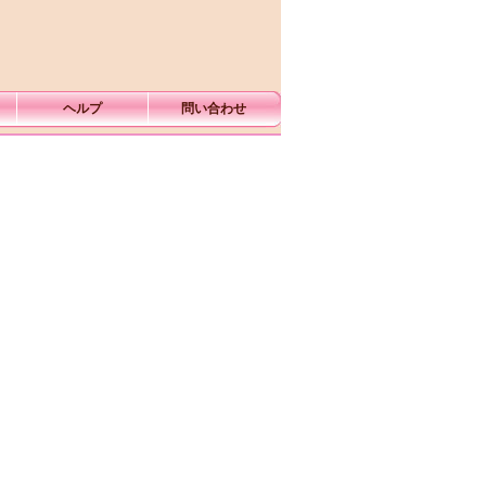
ヘルプ
問い合わせ