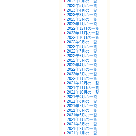
2023年6月の一覧
2023年5月の一覧
2023年4月の一覧
2023年3月の一覧
2023年2月の一覧
2023年1月の一覧
2022年12月の一覧
2022年11月の一覧
2022年10月の一覧
2022年9月の一覧
2022年8月の一覧
2022年7月の一覧
2022年6月の一覧
2022年5月の一覧
2022年4月の一覧
2022年3月の一覧
2022年2月の一覧
2022年1月の一覧
2021年12月の一覧
2021年11月の一覧
2021年10月の一覧
2021年9月の一覧
2021年8月の一覧
2021年7月の一覧
2021年6月の一覧
2021年5月の一覧
2021年4月の一覧
2021年3月の一覧
2021年2月の一覧
2021年1月の一覧