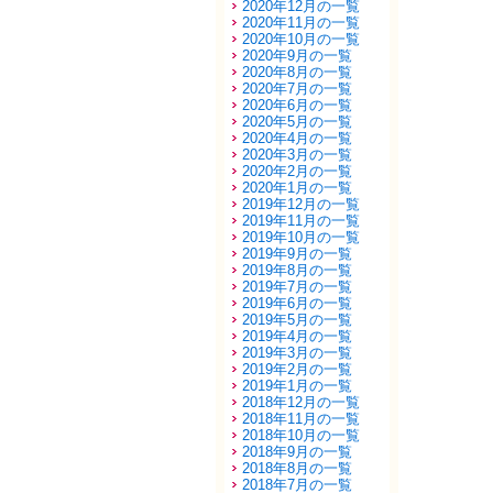
2020年12月の一覧
2020年11月の一覧
2020年10月の一覧
2020年9月の一覧
2020年8月の一覧
2020年7月の一覧
2020年6月の一覧
2020年5月の一覧
2020年4月の一覧
2020年3月の一覧
2020年2月の一覧
2020年1月の一覧
2019年12月の一覧
2019年11月の一覧
2019年10月の一覧
2019年9月の一覧
2019年8月の一覧
2019年7月の一覧
2019年6月の一覧
2019年5月の一覧
2019年4月の一覧
2019年3月の一覧
2019年2月の一覧
2019年1月の一覧
2018年12月の一覧
2018年11月の一覧
2018年10月の一覧
2018年9月の一覧
2018年8月の一覧
2018年7月の一覧