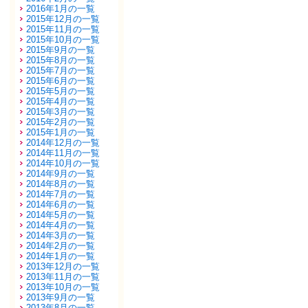
2016年1月の一覧
2015年12月の一覧
2015年11月の一覧
2015年10月の一覧
2015年9月の一覧
2015年8月の一覧
2015年7月の一覧
2015年6月の一覧
2015年5月の一覧
2015年4月の一覧
2015年3月の一覧
2015年2月の一覧
2015年1月の一覧
2014年12月の一覧
2014年11月の一覧
2014年10月の一覧
2014年9月の一覧
2014年8月の一覧
2014年7月の一覧
2014年6月の一覧
2014年5月の一覧
2014年4月の一覧
2014年3月の一覧
2014年2月の一覧
2014年1月の一覧
2013年12月の一覧
2013年11月の一覧
2013年10月の一覧
2013年9月の一覧
2013年8月の一覧