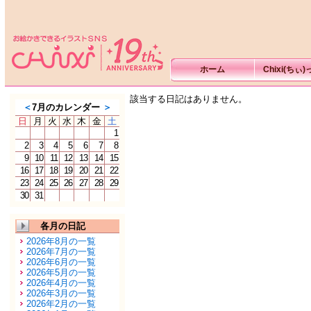
ホーム
Chixi(ちぃ
該当する日記はありません。
＜
7月のカレンダー
＞
日
月
火
水
木
金
土
1
2
3
4
5
6
7
8
9
10
11
12
13
14
15
16
17
18
19
20
21
22
23
24
25
26
27
28
29
30
31
各月の日記
2026年8月の一覧
2026年7月の一覧
2026年6月の一覧
2026年5月の一覧
2026年4月の一覧
2026年3月の一覧
2026年2月の一覧