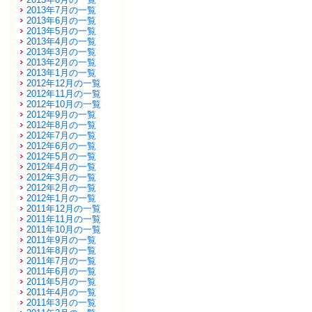
2013年7月の一覧
2013年6月の一覧
2013年5月の一覧
2013年4月の一覧
2013年3月の一覧
2013年2月の一覧
2013年1月の一覧
2012年12月の一覧
2012年11月の一覧
2012年10月の一覧
2012年9月の一覧
2012年8月の一覧
2012年7月の一覧
2012年6月の一覧
2012年5月の一覧
2012年4月の一覧
2012年3月の一覧
2012年2月の一覧
2012年1月の一覧
2011年12月の一覧
2011年11月の一覧
2011年10月の一覧
2011年9月の一覧
2011年8月の一覧
2011年7月の一覧
2011年6月の一覧
2011年5月の一覧
2011年4月の一覧
2011年3月の一覧