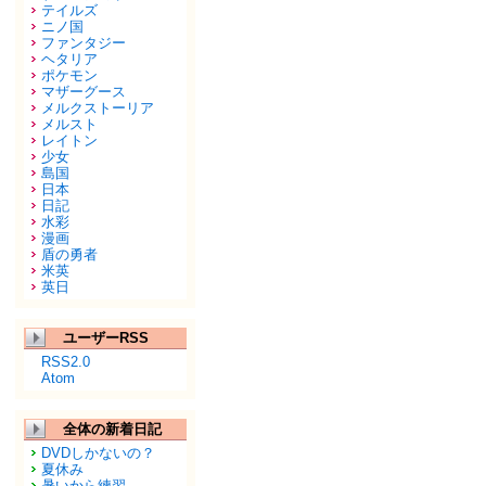
テイルズ
ニノ国
ファンタジー
ヘタリア
ポケモン
マザーグース
メルクストーリア
メルスト
レイトン
少女
島国
日本
日記
水彩
漫画
盾の勇者
米英
英日
ユーザーRSS
RSS2.0
Atom
全体の新着日記
DVDしかないの？
夏休み
暑いから練習