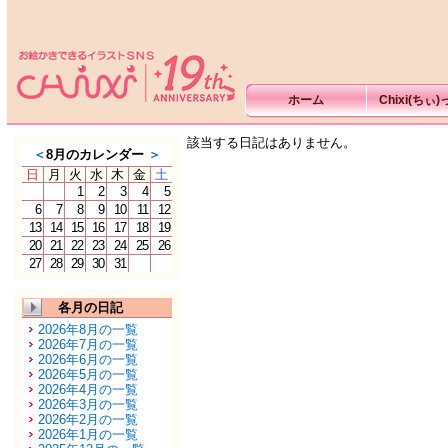
ホーム
Chixi(ちぃ
該当する日記はありません。
＜
8月のカレンダー
＞
日
月
火
水
木
金
土
1
2
3
4
5
6
7
8
9
10
11
12
13
14
15
16
17
18
19
20
21
22
23
24
25
26
27
28
29
30
31
各月の日記
2026年8月の一覧
2026年7月の一覧
2026年6月の一覧
2026年5月の一覧
2026年4月の一覧
2026年3月の一覧
2026年2月の一覧
2026年1月の一覧