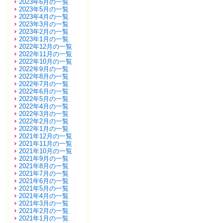
2023年6月の一覧
2023年5月の一覧
2023年4月の一覧
2023年3月の一覧
2023年2月の一覧
2023年1月の一覧
2022年12月の一覧
2022年11月の一覧
2022年10月の一覧
2022年9月の一覧
2022年8月の一覧
2022年7月の一覧
2022年6月の一覧
2022年5月の一覧
2022年4月の一覧
2022年3月の一覧
2022年2月の一覧
2022年1月の一覧
2021年12月の一覧
2021年11月の一覧
2021年10月の一覧
2021年9月の一覧
2021年8月の一覧
2021年7月の一覧
2021年6月の一覧
2021年5月の一覧
2021年4月の一覧
2021年3月の一覧
2021年2月の一覧
2021年1月の一覧