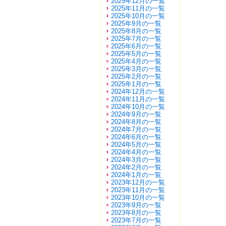
2025年12月の一覧
2025年11月の一覧
2025年10月の一覧
2025年9月の一覧
2025年8月の一覧
2025年7月の一覧
2025年6月の一覧
2025年5月の一覧
2025年4月の一覧
2025年3月の一覧
2025年2月の一覧
2025年1月の一覧
2024年12月の一覧
2024年11月の一覧
2024年10月の一覧
2024年9月の一覧
2024年8月の一覧
2024年7月の一覧
2024年6月の一覧
2024年5月の一覧
2024年4月の一覧
2024年3月の一覧
2024年2月の一覧
2024年1月の一覧
2023年12月の一覧
2023年11月の一覧
2023年10月の一覧
2023年9月の一覧
2023年8月の一覧
2023年7月の一覧