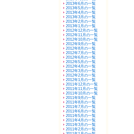
2013年6月の一覧
2013年5月の一覧
2013年4月の一覧
2013年3月の一覧
2013年2月の一覧
2013年1月の一覧
2012年12月の一覧
2012年11月の一覧
2012年10月の一覧
2012年9月の一覧
2012年8月の一覧
2012年7月の一覧
2012年6月の一覧
2012年5月の一覧
2012年4月の一覧
2012年3月の一覧
2012年2月の一覧
2012年1月の一覧
2011年12月の一覧
2011年11月の一覧
2011年10月の一覧
2011年9月の一覧
2011年8月の一覧
2011年7月の一覧
2011年6月の一覧
2011年5月の一覧
2011年4月の一覧
2011年3月の一覧
2011年2月の一覧
2011年1月の一覧