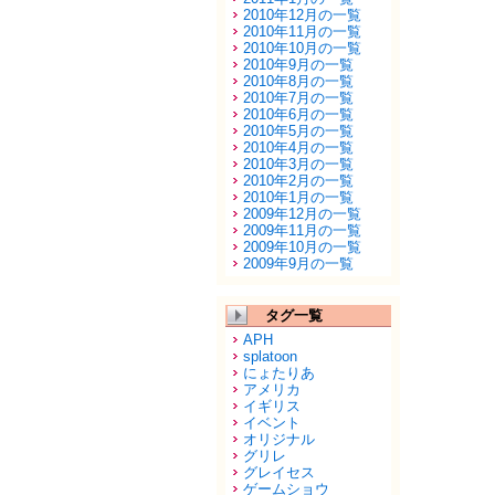
2010年12月の一覧
2010年11月の一覧
2010年10月の一覧
2010年9月の一覧
2010年8月の一覧
2010年7月の一覧
2010年6月の一覧
2010年5月の一覧
2010年4月の一覧
2010年3月の一覧
2010年2月の一覧
2010年1月の一覧
2009年12月の一覧
2009年11月の一覧
2009年10月の一覧
2009年9月の一覧
タグ一覧
APH
splatoon
にょたりあ
アメリカ
イギリス
イベント
オリジナル
グリレ
グレイセス
ゲームショウ