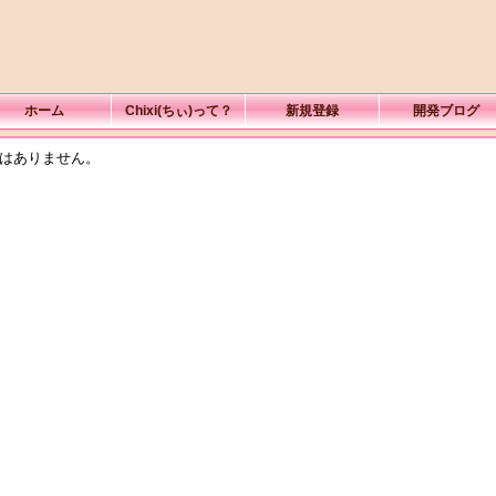
ホーム
Chixi(ちぃ)って？
新規登録
開発ブログ
はありません。