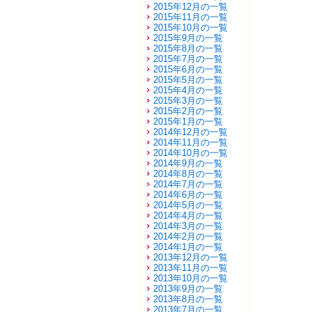
2015年12月の一覧
2015年11月の一覧
2015年10月の一覧
2015年9月の一覧
2015年8月の一覧
2015年7月の一覧
2015年6月の一覧
2015年5月の一覧
2015年4月の一覧
2015年3月の一覧
2015年2月の一覧
2015年1月の一覧
2014年12月の一覧
2014年11月の一覧
2014年10月の一覧
2014年9月の一覧
2014年8月の一覧
2014年7月の一覧
2014年6月の一覧
2014年5月の一覧
2014年4月の一覧
2014年3月の一覧
2014年2月の一覧
2014年1月の一覧
2013年12月の一覧
2013年11月の一覧
2013年10月の一覧
2013年9月の一覧
2013年8月の一覧
2013年7月の一覧