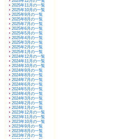
2025年12月の一覧
2025年11月の一覧
2025年10月の一覧
2025年9月の一覧
2025年8月の一覧
2025年7月の一覧
2025年6月の一覧
2025年5月の一覧
2025年4月の一覧
2025年3月の一覧
2025年2月の一覧
2025年1月の一覧
2024年12月の一覧
2024年11月の一覧
2024年10月の一覧
2024年9月の一覧
2024年8月の一覧
2024年7月の一覧
2024年6月の一覧
2024年5月の一覧
2024年4月の一覧
2024年3月の一覧
2024年2月の一覧
2024年1月の一覧
2023年12月の一覧
2023年11月の一覧
2023年10月の一覧
2023年9月の一覧
2023年8月の一覧
2023年7月の一覧