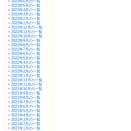
2023年6月の一覧
2023年5月の一覧
2023年4月の一覧
2023年3月の一覧
2023年2月の一覧
2023年1月の一覧
2022年12月の一覧
2022年11月の一覧
2022年10月の一覧
2022年9月の一覧
2022年8月の一覧
2022年7月の一覧
2022年6月の一覧
2022年5月の一覧
2022年4月の一覧
2022年3月の一覧
2022年2月の一覧
2022年1月の一覧
2021年12月の一覧
2021年11月の一覧
2021年10月の一覧
2021年9月の一覧
2021年8月の一覧
2021年7月の一覧
2021年6月の一覧
2021年5月の一覧
2021年4月の一覧
2021年3月の一覧
2021年2月の一覧
2021年1月の一覧