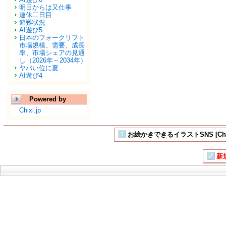
明日からは又仕事
連休二日目
避難状況
AI遊び5
日本のフォークリフト
市場規模、需要、成長
率、市場シェアの見通
し（2026年～2034年）
ヤバい位に夏
AI遊び4
Powered by
Chixi.jp
お絵かきできるイラストSNS [Chi
新