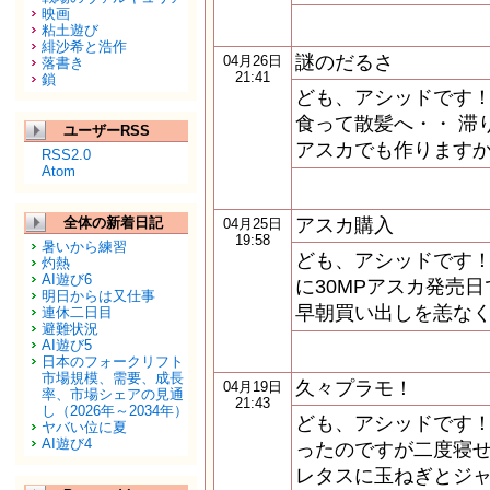
映画
粘土遊び
緋沙希と浩作
謎のだるさ
04月26日
落書き
21:41
鎖
ども、アシッドです！
食って散髪へ・・ 滞
ユーザーRSS
アスカでも作りますか
RSS2.0
Atom
全体の新着日記
アスカ購入
04月25日
19:58
暑いから練習
ども、アシッドです！
灼熱
AI遊び6
に30MPアスカ発売
明日からは又仕事
早朝買い出しを恙なく
連休二日目
避難状況
AI遊び5
日本のフォークリフト
市場規模、需要、成長
久々プラモ！
04月19日
率、市場シェアの見通
21:43
し（2026年～2034年）
ども、アシッドです！
ヤバい位に夏
AI遊び4
ったのですが二度寝せ
レタスに玉ねぎとジャ