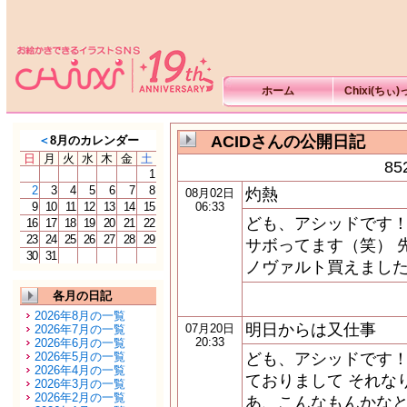
ホーム
Chixi(ちぃ
ACIDさんの公開日記
＜
8月のカレンダー
日
月
火
水
木
金
土
8
1
2
3
4
5
6
7
8
灼熱
08月02日
9
10
11
12
13
14
15
06:33
ども、アシッドです！
16
17
18
19
20
21
22
23
24
25
26
27
28
29
サボってます（笑） 
30
31
ノヴァルト買えました
各月の日記
2026年8月の一覧
明日からは又仕事
07月20日
2026年7月の一覧
20:33
2026年6月の一覧
2026年5月の一覧
ども、アシッドです！
2026年4月の一覧
ておりまして それな
2026年3月の一覧
2026年2月の一覧
あ、こんなもんかなと