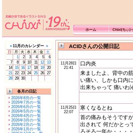
ホーム
Chixi(ちぃ
ACIDさんの公開日記
＜
11月のカレンダー
＞
日
月
火
水
木
金
土
1
2
3
4
5
6
7
8
9
10
11
12
13
口内炎
11月28日
14
15
16
17
18
19
20
21:41
来ましたよ、背中の筋
21
22
23
24
25
26
27
28
29
30
い痛い、しかも口内
出来ちゃって 痛いわ
各月の日記
2026年8月の一覧
2026年7月の一覧
2026年6月の一覧
寒くなるとね
11月25日
2026年5月の一覧
22:07
2026年4月の一覧
首の痛みもそうです
2026年3月の一覧
出されて 何だかとっ
2026年2月の一覧
2026年1月の一覧
ろそろ一年か・・・・