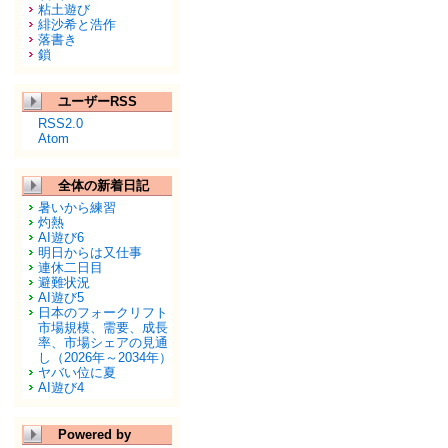
粘土遊び
緋沙希と浩作
落書き
鎖
ユーザーRSS
RSS2.0
Atom
全体の新着日記
暑いから練習
灼熱
AI遊び6
明日からは又仕事
連休二日目
避難状況
AI遊び5
日本のフォークリフト
市場規模、需要、成長
率、市場シェアの見通
し（2026年～2034年）
ヤバい位に夏
AI遊び4
Powered by