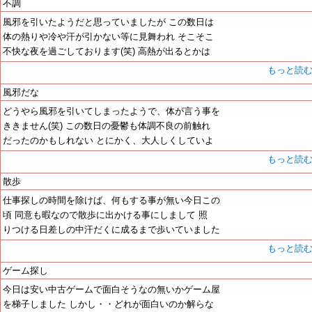
不調
風邪を引いたようだと思っていましたが この数日は
体の熱りや冷や汗が引かない等に見舞われ そこそこ
不快な夜を過ごしております(笑) 高熱が出るとかは
もっと読
風邪だな
どうやら風邪を引いてしまったようで、体が言う事を
ききません(笑) この数日の憂鬱も体調不良の前触れ
だったのかもしれない とにかく、大人しくしていよ
もっと読
散歩
仕事探しの時間を除けば、何もする事が無い今日この
頃 同意も暇なので散歩に出かける事にしまして 照
りつける日差しの中汗だくに成るまで歩いていました
もっと読
ゲーム探し
今日は安い中古ゲームで面白そうなの無いかゲーム屋
を梯子しました しかし・・どれが面白いのか解らな