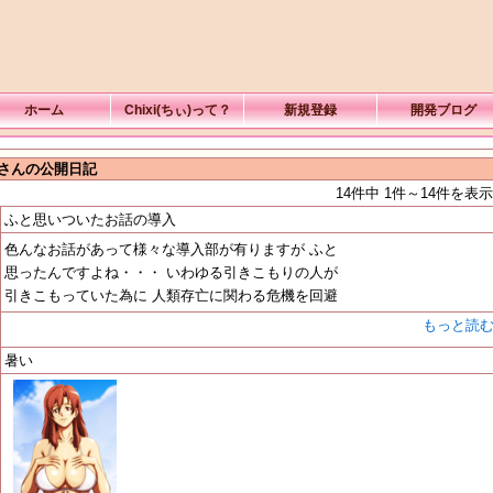
ホーム
Chixi(ちぃ)って？
新規登録
開発ブログ
Dさんの公開日記
14件中 1件～14件を表示
ふと思いついたお話の導入
色んなお話があって様々な導入部が有りますが ふと
思ったんですよね・・・ いわゆる引きこもりの人が
引きこもっていた為に 人類存亡に関わる危機を回避
もっと読
暑い