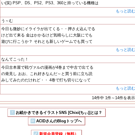
い(笑) PSP、DS、PS2、PS3、360と持っている機種は
もっと読
う～む
今日も微妙にイライラが出てくる・・押さえ込んでる
けど出て来る 金はかかるけど気晴らしに大阪にでも
遊びに行こうか？ それとも新しいゲームでも買って
もっと読
なんてこった！
今日古本屋で戦ヴァルの漫画が4巻まで中古で出てる
の発見し おお、これ好きなんだ～と買う前に立ち読
みしてみたのだけれど・・ 4巻で打ち切りになって
もっと読
14件中 1件～14件を表示
お絵かきできるイラストSNS [Chixi(ちぃ)]とは？
ACIDさんのBlogトップへ
新規会員登録（無料）