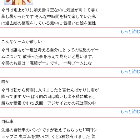
今日は雨上がりに加え曇り空なのに気温が高くて凄く
蒸し暑かったです そんな中時間を持て余していた私
は過去絵の整理をしている最中に 昔描いた絵を無性
もっと読
こんなゲームが欲しい
今日は誰もが一度は考える自分にとっての理想のゲー
ムについて 欲張った事を考えて見たいと思います。
今回のお題は「廃墟ゲー」です。 一時ブームにな
もっと読
雨か
今日は朝から梅雨に入りましたと言わんばかりに雨が
降ってます やっぱり雨の日は暗いし出不精に成るし
幾らか憂鬱ですね 反面、アジサイとかの花は雨の中
もっと読
自転車
先週の自転車のパンクですが教えてもらった100円シ
ョップに 虫ゴムを買いに行くと2種類有りました 普