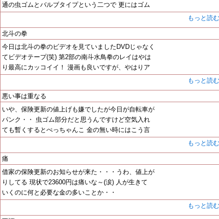
通の虫ゴムとバルブタイプという二つで 更にはゴム
もっと読
北斗の拳
今日は北斗の拳のビデオを見ていましたDVDじゃなく
てビデオテープ(笑) 第2部の南斗水鳥拳のレイはやは
り最高にカッコイイ！ 漫画も良いですが、やはりア
もっと読
悪い事は重なる
いや、保険更新の値上げも嫌でしたが今日が自転車が
パンク・・ 虫ゴム部分だと思うんですけど空気入れ
ても暫くするとぺっちゃんこ 金の無い時にはこう言
もっと読
痛
借家の保険更新のお知らせが来た・・・うわ、値上が
りしてる 現状で23600円は痛いな～(涙) 人が生きて
いくのに何と必要な金の多いことか・・
もっと読