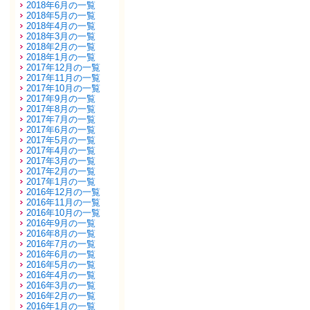
2018年6月の一覧
2018年5月の一覧
2018年4月の一覧
2018年3月の一覧
2018年2月の一覧
2018年1月の一覧
2017年12月の一覧
2017年11月の一覧
2017年10月の一覧
2017年9月の一覧
2017年8月の一覧
2017年7月の一覧
2017年6月の一覧
2017年5月の一覧
2017年4月の一覧
2017年3月の一覧
2017年2月の一覧
2017年1月の一覧
2016年12月の一覧
2016年11月の一覧
2016年10月の一覧
2016年9月の一覧
2016年8月の一覧
2016年7月の一覧
2016年6月の一覧
2016年5月の一覧
2016年4月の一覧
2016年3月の一覧
2016年2月の一覧
2016年1月の一覧