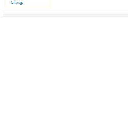
Chixi.jp