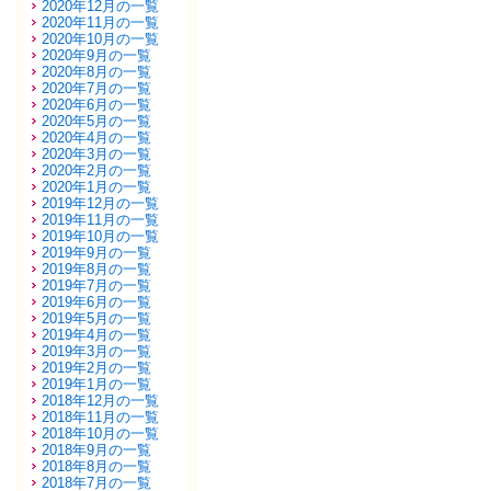
2020年12月の一覧
2020年11月の一覧
2020年10月の一覧
2020年9月の一覧
2020年8月の一覧
2020年7月の一覧
2020年6月の一覧
2020年5月の一覧
2020年4月の一覧
2020年3月の一覧
2020年2月の一覧
2020年1月の一覧
2019年12月の一覧
2019年11月の一覧
2019年10月の一覧
2019年9月の一覧
2019年8月の一覧
2019年7月の一覧
2019年6月の一覧
2019年5月の一覧
2019年4月の一覧
2019年3月の一覧
2019年2月の一覧
2019年1月の一覧
2018年12月の一覧
2018年11月の一覧
2018年10月の一覧
2018年9月の一覧
2018年8月の一覧
2018年7月の一覧