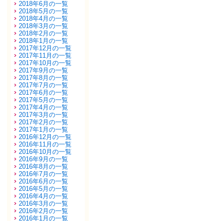
2018年6月の一覧
2018年5月の一覧
2018年4月の一覧
2018年3月の一覧
2018年2月の一覧
2018年1月の一覧
2017年12月の一覧
2017年11月の一覧
2017年10月の一覧
2017年9月の一覧
2017年8月の一覧
2017年7月の一覧
2017年6月の一覧
2017年5月の一覧
2017年4月の一覧
2017年3月の一覧
2017年2月の一覧
2017年1月の一覧
2016年12月の一覧
2016年11月の一覧
2016年10月の一覧
2016年9月の一覧
2016年8月の一覧
2016年7月の一覧
2016年6月の一覧
2016年5月の一覧
2016年4月の一覧
2016年3月の一覧
2016年2月の一覧
2016年1月の一覧