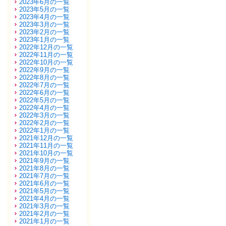
2023年6月の一覧
2023年5月の一覧
2023年4月の一覧
2023年3月の一覧
2023年2月の一覧
2023年1月の一覧
2022年12月の一覧
2022年11月の一覧
2022年10月の一覧
2022年9月の一覧
2022年8月の一覧
2022年7月の一覧
2022年6月の一覧
2022年5月の一覧
2022年4月の一覧
2022年3月の一覧
2022年2月の一覧
2022年1月の一覧
2021年12月の一覧
2021年11月の一覧
2021年10月の一覧
2021年9月の一覧
2021年8月の一覧
2021年7月の一覧
2021年6月の一覧
2021年5月の一覧
2021年4月の一覧
2021年3月の一覧
2021年2月の一覧
2021年1月の一覧