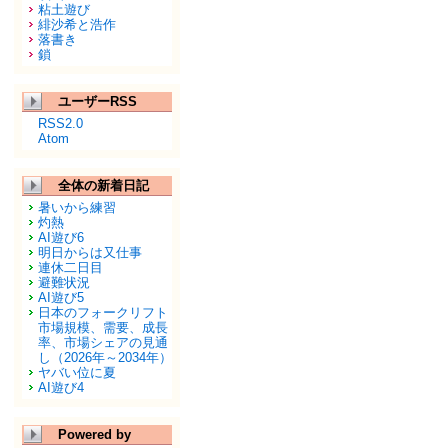
粘土遊び
緋沙希と浩作
落書き
鎖
ユーザーRSS
RSS2.0
Atom
全体の新着日記
暑いから練習
灼熱
AI遊び6
明日からは又仕事
連休二日目
避難状況
AI遊び5
日本のフォークリフト
市場規模、需要、成長
率、市場シェアの見通
し（2026年～2034年）
ヤバい位に夏
AI遊び4
Powered by