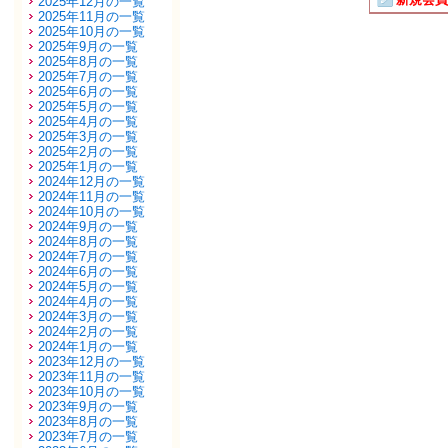
2025年12月の一覧
2025年11月の一覧
2025年10月の一覧
2025年9月の一覧
2025年8月の一覧
2025年7月の一覧
2025年6月の一覧
2025年5月の一覧
2025年4月の一覧
2025年3月の一覧
2025年2月の一覧
2025年1月の一覧
2024年12月の一覧
2024年11月の一覧
2024年10月の一覧
2024年9月の一覧
2024年8月の一覧
2024年7月の一覧
2024年6月の一覧
2024年5月の一覧
2024年4月の一覧
2024年3月の一覧
2024年2月の一覧
2024年1月の一覧
2023年12月の一覧
2023年11月の一覧
2023年10月の一覧
2023年9月の一覧
2023年8月の一覧
2023年7月の一覧