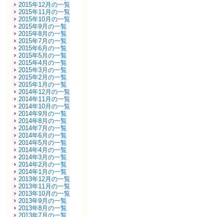
2015年12月の一覧
2015年11月の一覧
2015年10月の一覧
2015年9月の一覧
2015年8月の一覧
2015年7月の一覧
2015年6月の一覧
2015年5月の一覧
2015年4月の一覧
2015年3月の一覧
2015年2月の一覧
2015年1月の一覧
2014年12月の一覧
2014年11月の一覧
2014年10月の一覧
2014年9月の一覧
2014年8月の一覧
2014年7月の一覧
2014年6月の一覧
2014年5月の一覧
2014年4月の一覧
2014年3月の一覧
2014年2月の一覧
2014年1月の一覧
2013年12月の一覧
2013年11月の一覧
2013年10月の一覧
2013年9月の一覧
2013年8月の一覧
2013年7月の一覧