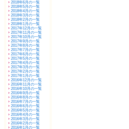
2018年6月の一覧
2018年5月の一覧
2018年4月の一覧
2018年3月の一覧
2018年2月の一覧
2018年1月の一覧
2017年12月の一覧
2017年11月の一覧
2017年10月の一覧
2017年9月の一覧
2017年8月の一覧
2017年7月の一覧
2017年6月の一覧
2017年5月の一覧
2017年4月の一覧
2017年3月の一覧
2017年2月の一覧
2017年1月の一覧
2016年12月の一覧
2016年11月の一覧
2016年10月の一覧
2016年9月の一覧
2016年8月の一覧
2016年7月の一覧
2016年6月の一覧
2016年5月の一覧
2016年4月の一覧
2016年3月の一覧
2016年2月の一覧
2016年1月の一覧