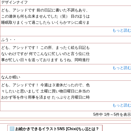
デザインナイフ
ども、アシッドです 前の日記に書いた不調もあり、
この連休も何も出来ませんでした（笑） 目のほうは
睡眠取りまくって過ごしたら いくらかマシに成りま
もっと読
ふう・・
ども、アシッドです！ この所、まったく絵も日記も
ないわけですが 何でこんなに忙しいのと言う位に仕
事が忙しい日々を送っております もうね、同時進行
もっと読
なんか眠い
ども、アシッドです！ 今週は３連休だったので、色
々したいと思いまして 土曜に買い物日曜日に弁当の
おかず等を作り用事を済ませ たっぷりと月曜日に時
もっと読
5件中 1件～5件を表示
お絵かきできるイラストSNS [Chixi(ちぃ)]とは？