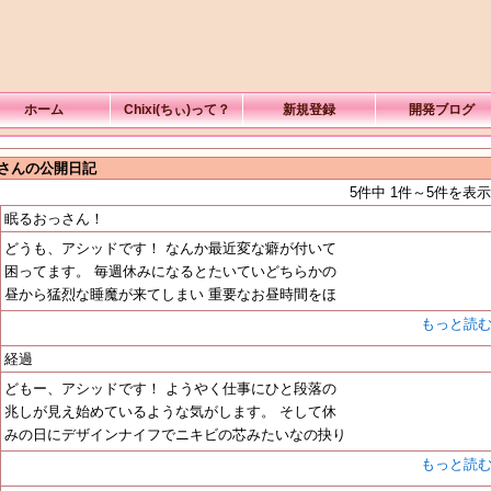
ホーム
Chixi(ちぃ)って？
新規登録
開発ブログ
Dさんの公開日記
5件中 1件～5件を表示
眠るおっさん！
どうも、アシッドです！ なんか最近変な癖が付いて
困ってます。 毎週休みになるとたいていどちらかの
昼から猛烈な睡魔が来てしまい 重要なお昼時間をほ
もっと読
経過
どもー、アシッドです！ ようやく仕事にひと段落の
兆しが見え始めているような気がします。 そして休
みの日にデザインナイフでニキビの芯みたいなの抉り
もっと読