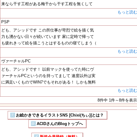
来なら干す工程がある梅干から干す工程を無くして
もっと読
PSP
ども、アシッドです この所仕事が苛烈で絵を描く気
力も湧かない日々が続いています 家に定時で帰って
も疲れきって絵を描こうとはするものの寝てしまう（
もっと読
ヴァーチャルPC
ども、アシッドです！ 以前マックを使ってた時にヴ
ァーチャルPCというのを持ってまして 速度以外は実
に満足いくものでWIN7でもそれがある！ しかも無料
もっと読
8件中 1件～8件を表示
お絵かきできるイラストSNS [Chixi(ちぃ)]とは？
ACIDさんのBlogトップへ
新規会員登録（無料）