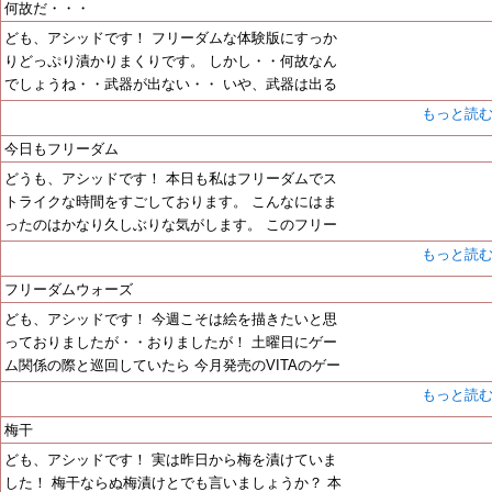
何故だ・・・
ども、アシッドです！ フリーダムな体験版にすっか
りどっぷり漬かりまくりです。 しかし・・何故なん
でしょうね・・武器が出ない・・ いや、武器は出る
もっと読
今日もフリーダム
どうも、アシッドです！ 本日も私はフリーダムでス
トライクな時間をすごしております。 こんなにはま
ったのはかなり久しぶりな気がします。 このフリー
もっと読
フリーダムウォーズ
ども、アシッドです！ 今週こそは絵を描きたいと思
っておりましたが・・おりましたが！ 土曜日にゲー
ム関係の際と巡回していたら 今月発売のVITAのゲー
もっと読
梅干
ども、アシッドです！ 実は昨日から梅を漬けていま
した！ 梅干ならぬ梅漬けとでも言いましょうか？ 本