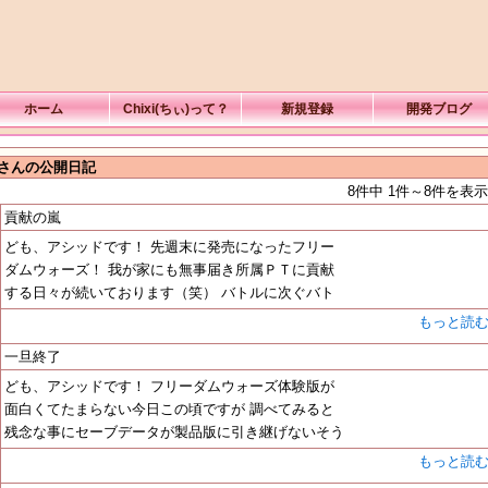
ホーム
Chixi(ちぃ)って？
新規登録
開発ブログ
Dさんの公開日記
8件中 1件～8件を表示
貢献の嵐
ども、アシッドです！ 先週末に発売になったフリー
ダムウォーズ！ 我が家にも無事届き所属ＰＴに貢献
する日々が続いております（笑） バトルに次ぐバト
もっと読
一旦終了
ども、アシッドです！ フリーダムウォーズ体験版が
面白くてたまらない今日この頃ですが 調べてみると
残念な事にセーブデータが製品版に引き継げないそう
もっと読