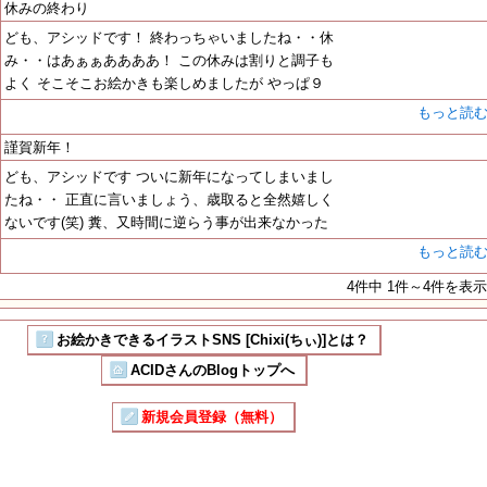
休みの終わり
ども、アシッドです！ 終わっちゃいましたね・・休
み・・はあぁぁああああ！ この休みは割りと調子も
よく そこそこお絵かきも楽しめましたが やっぱ９
もっと読
謹賀新年！
ども、アシッドです ついに新年になってしまいまし
たね・・ 正直に言いましょう、歳取ると全然嬉しく
ないです(笑) 糞、又時間に逆らう事が出来なかった
もっと読
4件中 1件～4件を表示
お絵かきできるイラストSNS [Chixi(ちぃ)]とは？
ACIDさんのBlogトップへ
新規会員登録（無料）