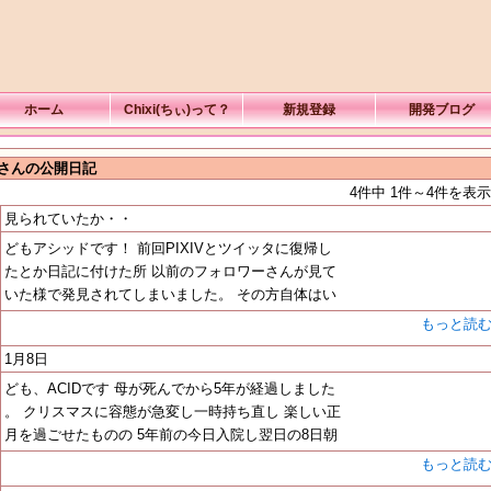
ホーム
Chixi(ちぃ)って？
新規登録
開発ブログ
Dさんの公開日記
4件中 1件～4件を表示
見られていたか・・
どもアシッドです！ 前回PIXIVとツイッタに復帰し
たとか日記に付けた所 以前のフォロワーさんが見て
いた様で発見されてしまいました。 その方自体はい
もっと読
1月8日
ども、ACIDです 母が死んでから5年が経過しました
。 クリスマスに容態が急変し一時持ち直し 楽しい正
月を過ごせたものの 5年前の今日入院し翌日の8日朝
もっと読