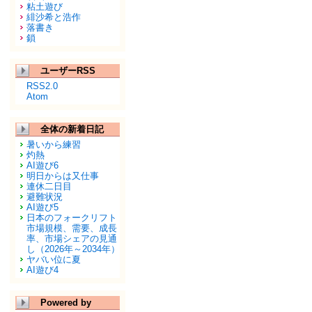
粘土遊び
緋沙希と浩作
落書き
鎖
ユーザーRSS
RSS2.0
Atom
全体の新着日記
暑いから練習
灼熱
AI遊び6
明日からは又仕事
連休二日目
避難状況
AI遊び5
日本のフォークリフト
市場規模、需要、成長
率、市場シェアの見通
し（2026年～2034年）
ヤバい位に夏
AI遊び4
Powered by