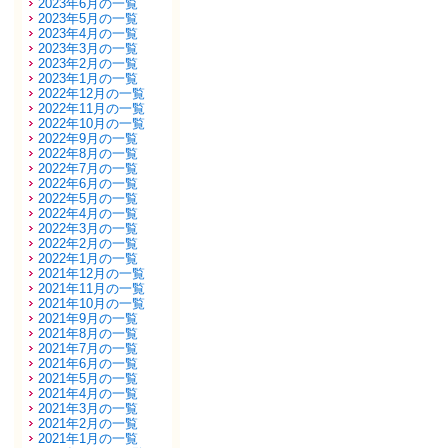
2023年6月の一覧
2023年5月の一覧
2023年4月の一覧
2023年3月の一覧
2023年2月の一覧
2023年1月の一覧
2022年12月の一覧
2022年11月の一覧
2022年10月の一覧
2022年9月の一覧
2022年8月の一覧
2022年7月の一覧
2022年6月の一覧
2022年5月の一覧
2022年4月の一覧
2022年3月の一覧
2022年2月の一覧
2022年1月の一覧
2021年12月の一覧
2021年11月の一覧
2021年10月の一覧
2021年9月の一覧
2021年8月の一覧
2021年7月の一覧
2021年6月の一覧
2021年5月の一覧
2021年4月の一覧
2021年3月の一覧
2021年2月の一覧
2021年1月の一覧