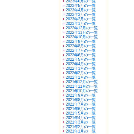
2023年6月の一覧
2023年5月の一覧
2023年4月の一覧
2023年3月の一覧
2023年2月の一覧
2023年1月の一覧
2022年12月の一覧
2022年11月の一覧
2022年10月の一覧
2022年9月の一覧
2022年8月の一覧
2022年7月の一覧
2022年6月の一覧
2022年5月の一覧
2022年4月の一覧
2022年3月の一覧
2022年2月の一覧
2022年1月の一覧
2021年12月の一覧
2021年11月の一覧
2021年10月の一覧
2021年9月の一覧
2021年8月の一覧
2021年7月の一覧
2021年6月の一覧
2021年5月の一覧
2021年4月の一覧
2021年3月の一覧
2021年2月の一覧
2021年1月の一覧