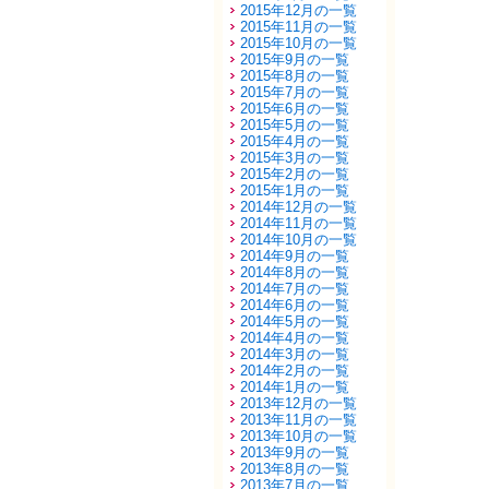
2015年12月の一覧
2015年11月の一覧
2015年10月の一覧
2015年9月の一覧
2015年8月の一覧
2015年7月の一覧
2015年6月の一覧
2015年5月の一覧
2015年4月の一覧
2015年3月の一覧
2015年2月の一覧
2015年1月の一覧
2014年12月の一覧
2014年11月の一覧
2014年10月の一覧
2014年9月の一覧
2014年8月の一覧
2014年7月の一覧
2014年6月の一覧
2014年5月の一覧
2014年4月の一覧
2014年3月の一覧
2014年2月の一覧
2014年1月の一覧
2013年12月の一覧
2013年11月の一覧
2013年10月の一覧
2013年9月の一覧
2013年8月の一覧
2013年7月の一覧