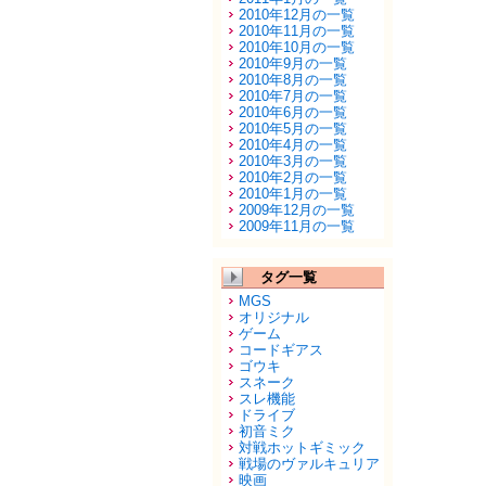
2010年12月の一覧
2010年11月の一覧
2010年10月の一覧
2010年9月の一覧
2010年8月の一覧
2010年7月の一覧
2010年6月の一覧
2010年5月の一覧
2010年4月の一覧
2010年3月の一覧
2010年2月の一覧
2010年1月の一覧
2009年12月の一覧
2009年11月の一覧
タグ一覧
MGS
オリジナル
ゲーム
コードギアス
ゴウキ
スネーク
スレ機能
ドライブ
初音ミク
対戦ホットギミック
戦場のヴァルキュリア
映画