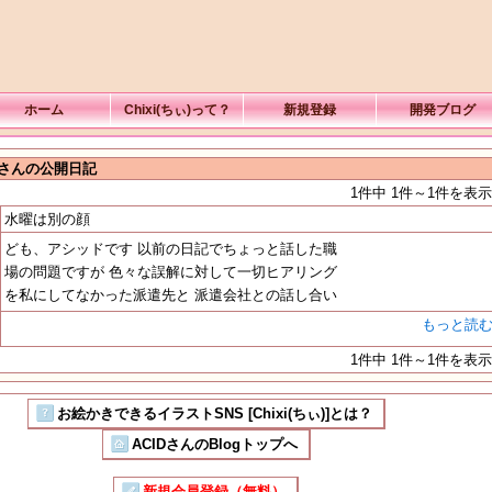
ホーム
Chixi(ちぃ)って？
新規登録
開発ブログ
Dさんの公開日記
1件中 1件～1件を表示
水曜は別の顔
ども、アシッドです 以前の日記でちょっと話した職
場の問題ですが 色々な誤解に対して一切ヒアリング
を私にしてなかった派遣先と 派遣会社との話し合い
もっと読
1件中 1件～1件を表示
お絵かきできるイラストSNS [Chixi(ちぃ)]とは？
ACIDさんのBlogトップへ
新規会員登録（無料）