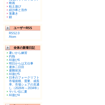
映画
粘土遊び
緋沙希と浩作
落書き
鎖
ユーザーRSS
RSS2.0
Atom
全体の新着日記
暑いから練習
灼熱
AI遊び6
明日からは又仕事
連休二日目
避難状況
AI遊び5
日本のフォークリフト
市場規模、需要、成長
率、市場シェアの見通
し（2026年～2034年）
ヤバい位に夏
AI遊び4