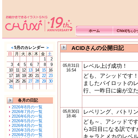
ホーム
Chixi(ちぃ
ACIDさんの公開日記
＜
5月のカレンダー
＞
日
月
火
水
木
金
土
1
2
3
4
5
6
7
8
9
レベル上げ成功！
05月31日
10
11
12
13
14
15
16
16:54
ども、アシッドです！
17
18
19
20
21
22
23
24
25
26
27
28
29
30
ましたパイロットのレ
31
行、一昨日に歯が立た
各月の日記
2026年8月の一覧
レベリング、バトリ
05月30日
2026年7月の一覧
18:46
2026年6月の一覧
2026年5月の一覧
ども～、アシッドです
2026年4月の一覧
ら3日目になる訳です
2026年3月の一覧
2026年2月の一覧
キャラとメカのレベル