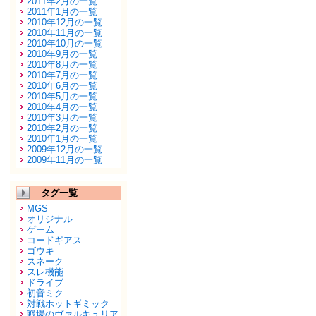
2011年2月の一覧
2011年1月の一覧
2010年12月の一覧
2010年11月の一覧
2010年10月の一覧
2010年9月の一覧
2010年8月の一覧
2010年7月の一覧
2010年6月の一覧
2010年5月の一覧
2010年4月の一覧
2010年3月の一覧
2010年2月の一覧
2010年1月の一覧
2009年12月の一覧
2009年11月の一覧
タグ一覧
MGS
オリジナル
ゲーム
コードギアス
ゴウキ
スネーク
スレ機能
ドライブ
初音ミク
対戦ホットギミック
戦場のヴァルキュリア