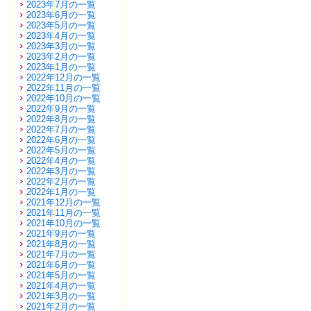
2023年7月の一覧
2023年6月の一覧
2023年5月の一覧
2023年4月の一覧
2023年3月の一覧
2023年2月の一覧
2023年1月の一覧
2022年12月の一覧
2022年11月の一覧
2022年10月の一覧
2022年9月の一覧
2022年8月の一覧
2022年7月の一覧
2022年6月の一覧
2022年5月の一覧
2022年4月の一覧
2022年3月の一覧
2022年2月の一覧
2022年1月の一覧
2021年12月の一覧
2021年11月の一覧
2021年10月の一覧
2021年9月の一覧
2021年8月の一覧
2021年7月の一覧
2021年6月の一覧
2021年5月の一覧
2021年4月の一覧
2021年3月の一覧
2021年2月の一覧