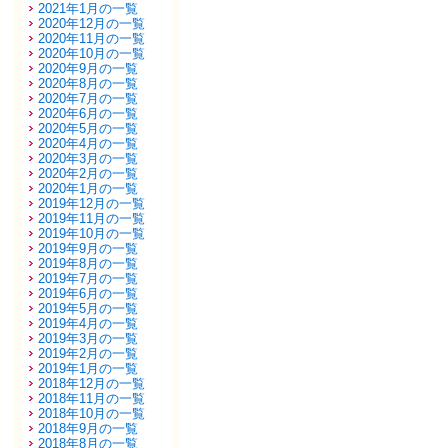
2021年1月の一覧
2020年12月の一覧
2020年11月の一覧
2020年10月の一覧
2020年9月の一覧
2020年8月の一覧
2020年7月の一覧
2020年6月の一覧
2020年5月の一覧
2020年4月の一覧
2020年3月の一覧
2020年2月の一覧
2020年1月の一覧
2019年12月の一覧
2019年11月の一覧
2019年10月の一覧
2019年9月の一覧
2019年8月の一覧
2019年7月の一覧
2019年6月の一覧
2019年5月の一覧
2019年4月の一覧
2019年3月の一覧
2019年2月の一覧
2019年1月の一覧
2018年12月の一覧
2018年11月の一覧
2018年10月の一覧
2018年9月の一覧
2018年8月の一覧