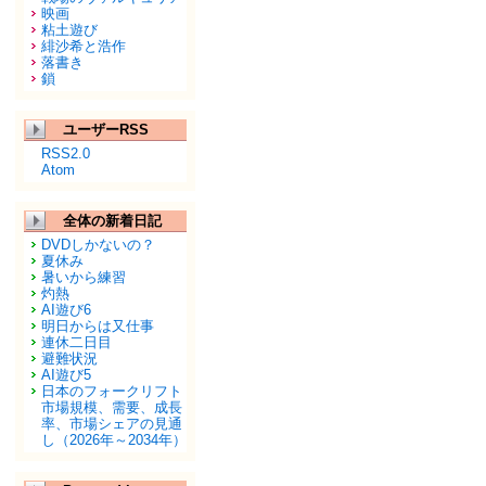
映画
粘土遊び
緋沙希と浩作
落書き
鎖
ユーザーRSS
RSS2.0
Atom
全体の新着日記
DVDしかないの？
夏休み
暑いから練習
灼熱
AI遊び6
明日からは又仕事
連休二日目
避難状況
AI遊び5
日本のフォークリフト
市場規模、需要、成長
率、市場シェアの見通
し（2026年～2034年）