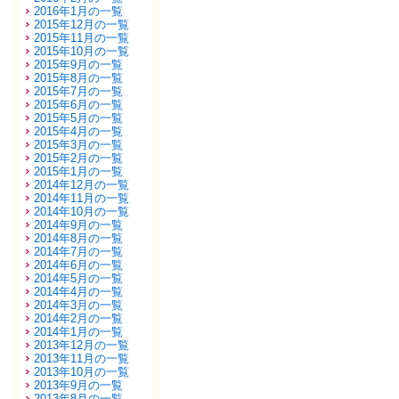
2016年1月の一覧
2015年12月の一覧
2015年11月の一覧
2015年10月の一覧
2015年9月の一覧
2015年8月の一覧
2015年7月の一覧
2015年6月の一覧
2015年5月の一覧
2015年4月の一覧
2015年3月の一覧
2015年2月の一覧
2015年1月の一覧
2014年12月の一覧
2014年11月の一覧
2014年10月の一覧
2014年9月の一覧
2014年8月の一覧
2014年7月の一覧
2014年6月の一覧
2014年5月の一覧
2014年4月の一覧
2014年3月の一覧
2014年2月の一覧
2014年1月の一覧
2013年12月の一覧
2013年11月の一覧
2013年10月の一覧
2013年9月の一覧
2013年8月の一覧