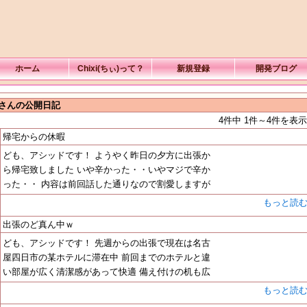
ホーム
Chixi(ちぃ)って？
新規登録
開発ブログ
Dさんの公開日記
4件中 1件～4件を表示
帰宅からの休暇
ども、アシッドです！ ようやく昨日の夕方に出張か
ら帰宅致しました いや辛かった・・いやマジで辛か
った・・ 内容は前回話した通りなので割愛しますが
もっと読
出張のど真ん中ｗ
ども、アシッドです！ 先週からの出張で現在は名古
屋四日市の某ホテルに滞在中 前回までのホテルと違
い部屋が広く清潔感があって快適 備え付けの机も広
もっと読