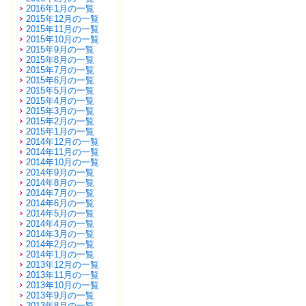
2016年1月の一覧
2015年12月の一覧
2015年11月の一覧
2015年10月の一覧
2015年9月の一覧
2015年8月の一覧
2015年7月の一覧
2015年6月の一覧
2015年5月の一覧
2015年4月の一覧
2015年3月の一覧
2015年2月の一覧
2015年1月の一覧
2014年12月の一覧
2014年11月の一覧
2014年10月の一覧
2014年9月の一覧
2014年8月の一覧
2014年7月の一覧
2014年6月の一覧
2014年5月の一覧
2014年4月の一覧
2014年3月の一覧
2014年2月の一覧
2014年1月の一覧
2013年12月の一覧
2013年11月の一覧
2013年10月の一覧
2013年9月の一覧
2013年8月の一覧