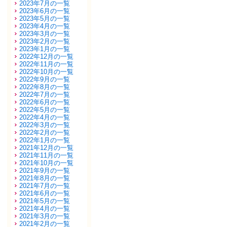
2023年7月の一覧
2023年6月の一覧
2023年5月の一覧
2023年4月の一覧
2023年3月の一覧
2023年2月の一覧
2023年1月の一覧
2022年12月の一覧
2022年11月の一覧
2022年10月の一覧
2022年9月の一覧
2022年8月の一覧
2022年7月の一覧
2022年6月の一覧
2022年5月の一覧
2022年4月の一覧
2022年3月の一覧
2022年2月の一覧
2022年1月の一覧
2021年12月の一覧
2021年11月の一覧
2021年10月の一覧
2021年9月の一覧
2021年8月の一覧
2021年7月の一覧
2021年6月の一覧
2021年5月の一覧
2021年4月の一覧
2021年3月の一覧
2021年2月の一覧