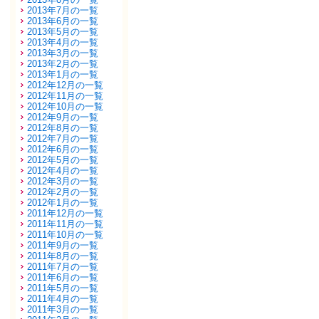
2013年7月の一覧
2013年6月の一覧
2013年5月の一覧
2013年4月の一覧
2013年3月の一覧
2013年2月の一覧
2013年1月の一覧
2012年12月の一覧
2012年11月の一覧
2012年10月の一覧
2012年9月の一覧
2012年8月の一覧
2012年7月の一覧
2012年6月の一覧
2012年5月の一覧
2012年4月の一覧
2012年3月の一覧
2012年2月の一覧
2012年1月の一覧
2011年12月の一覧
2011年11月の一覧
2011年10月の一覧
2011年9月の一覧
2011年8月の一覧
2011年7月の一覧
2011年6月の一覧
2011年5月の一覧
2011年4月の一覧
2011年3月の一覧