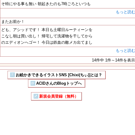
そ特にやる事も無い 朝起きたのも7時ごろといつも
もっと読
またお前か！
ども、アシッドです！ 本日も土曜日ルーティーンを
こなし朝は買い出し！ 帰宅して洗濯物を干してから
のエディオンへゴー！ 今日は鉄血の敵メカ出てまし
もっと読
14件中 1件～14件を表示
お絵かきできるイラストSNS [Chixi(ちぃ)]とは？
ACIDさんのBlogトップへ
新規会員登録（無料）