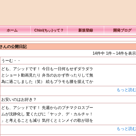
ホーム
Chixi(ちぃ)って？
新規登録
開発ブログ
Dさんの公開日記
14件中 1件～14件を表示
うーむ・・
ども、アシッドです！ 今日も一日何もせずダラダラ
とショート動画見たり 弁当のおかず作ったりして無
為に過ごしました（笑） 絵もプラモも腰を据えてか
もっと読
お安いのはお好き？
ども、アシッドです！ 先週からのプチマクロスブー
ムが沈静化し 驚くたびに「ヤック、デ・カルチャ！
」と考えることも減り 気付くとミンメイの歌が頭を
もっと読