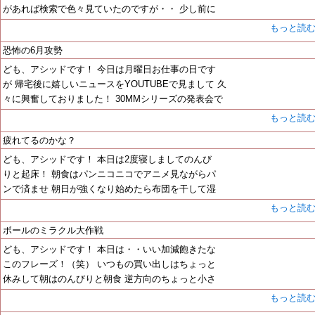
があれば検索で色々見ていたのですが・・ 少し前に
もっと読
恐怖の6月攻勢
ども、アシッドです！ 今日は月曜日お仕事の日です
が 帰宅後に嬉しいニュースをYOUTUBEで見まして 久
々に興奮しておりました！ 30MMシリーズの発表会で
もっと読
疲れてるのかな？
ども、アシッドです！ 本日は2度寝しましてのんび
りと起床！ 朝食はパンニコニコでアニメ見ながらパ
ンで済ませ 朝日が強くなり始めたら布団を干して湿
もっと読
ボールのミラクル大作戦
ども、アシッドです！ 本日は・・いい加減飽きたな
このフレーズ！（笑） いつもの買い出しはちょっと
休みして朝はのんびりと朝食 逆方向のちょっと小さ
もっと読