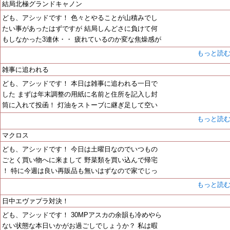
結局北極グランドキャノン
ども、アシッドです！ 色々とやることが山積みでし
たい事があったはずですが 結局しんどさに負けて何
もしなかった3連休・・ 疲れているのか変な焦燥感が
もっと読
雑事に追われる
ども、アシッドです！ 本日は雑事に追われる一日で
した まずは年末調整の用紙に名前と住所を記入し封
筒に入れて投函！ 灯油をストーブに継ぎ足して空い
もっと読
マクロス
ども、アシッドです！ 今日は土曜日なのでいつもの
ごとく買い物へに来まして 野菜類を買い込んで帰宅
！ 特に今週は良い再販品も無いはずなので家でじっ
もっと読
日中エヴァプラ対決！
ども、アシッドです！ 30MPアスカの余韻も冷めやら
ない状態な本日いかがお過ごしでしょうか？ 私は暇