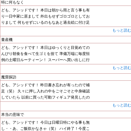
特に何もなく
ども、アシッドです！ 本日は朝から雨と言う事も有
り一日中家に居まして 外出もせずゴロゴロとしてお
りまして 何もせずにいるのもなあと過去絵に付け足
もっと読
量産機
ども、アシッドです！ 本日はゆっくりと目覚めての
んびり朝食を食べて生ゴミを捨て 準備万端に毎度恒
例の土曜日ルーティーン！ スーパーへ買い出しに行
もっと読
魔窟探訪
ども、アシッドです！ 昨日書き忘れが有ったので補
足（笑） 久々に押し入れの中をごそごそと中身確認
していたら 以前に買った可動フィギュア発見したの
もっと読
本当の意味で
ども、アシッドです！ 今日は日曜日特にやる事も無
し・・あ、ご飯炊かなきゃ（笑） ハイ終了！今度こ