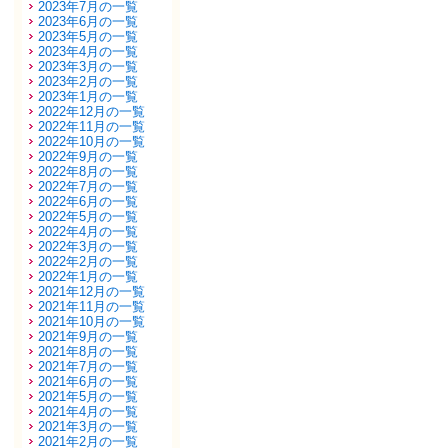
2023年7月の一覧
2023年6月の一覧
2023年5月の一覧
2023年4月の一覧
2023年3月の一覧
2023年2月の一覧
2023年1月の一覧
2022年12月の一覧
2022年11月の一覧
2022年10月の一覧
2022年9月の一覧
2022年8月の一覧
2022年7月の一覧
2022年6月の一覧
2022年5月の一覧
2022年4月の一覧
2022年3月の一覧
2022年2月の一覧
2022年1月の一覧
2021年12月の一覧
2021年11月の一覧
2021年10月の一覧
2021年9月の一覧
2021年8月の一覧
2021年7月の一覧
2021年6月の一覧
2021年5月の一覧
2021年4月の一覧
2021年3月の一覧
2021年2月の一覧