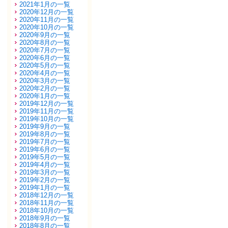
2021年1月の一覧
2020年12月の一覧
2020年11月の一覧
2020年10月の一覧
2020年9月の一覧
2020年8月の一覧
2020年7月の一覧
2020年6月の一覧
2020年5月の一覧
2020年4月の一覧
2020年3月の一覧
2020年2月の一覧
2020年1月の一覧
2019年12月の一覧
2019年11月の一覧
2019年10月の一覧
2019年9月の一覧
2019年8月の一覧
2019年7月の一覧
2019年6月の一覧
2019年5月の一覧
2019年4月の一覧
2019年3月の一覧
2019年2月の一覧
2019年1月の一覧
2018年12月の一覧
2018年11月の一覧
2018年10月の一覧
2018年9月の一覧
2018年8月の一覧