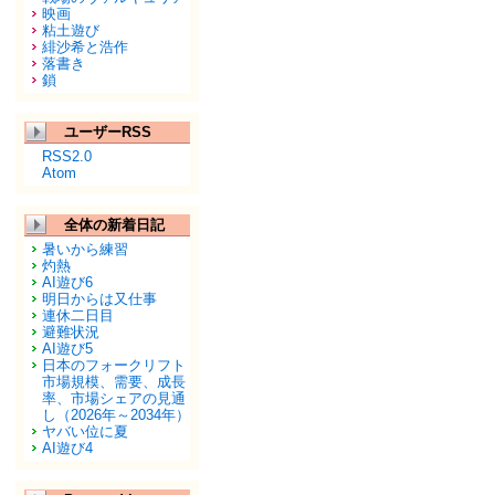
映画
粘土遊び
緋沙希と浩作
落書き
鎖
ユーザーRSS
RSS2.0
Atom
全体の新着日記
暑いから練習
灼熱
AI遊び6
明日からは又仕事
連休二日目
避難状況
AI遊び5
日本のフォークリフト
市場規模、需要、成長
率、市場シェアの見通
し（2026年～2034年）
ヤバい位に夏
AI遊び4