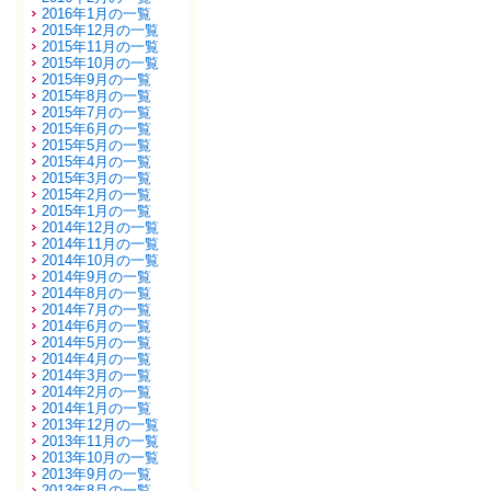
2016年1月の一覧
2015年12月の一覧
2015年11月の一覧
2015年10月の一覧
2015年9月の一覧
2015年8月の一覧
2015年7月の一覧
2015年6月の一覧
2015年5月の一覧
2015年4月の一覧
2015年3月の一覧
2015年2月の一覧
2015年1月の一覧
2014年12月の一覧
2014年11月の一覧
2014年10月の一覧
2014年9月の一覧
2014年8月の一覧
2014年7月の一覧
2014年6月の一覧
2014年5月の一覧
2014年4月の一覧
2014年3月の一覧
2014年2月の一覧
2014年1月の一覧
2013年12月の一覧
2013年11月の一覧
2013年10月の一覧
2013年9月の一覧
2013年8月の一覧