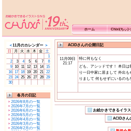
ホーム
Chixi(ちぃ
ACIDさんの公開日記
＜
11月のカレンダー
＞
日
月
火
水
木
金
土
1
特に何もなく
11月09日
2
3
4
5
6
7
8
21:17
ども、アシッドです！ 本日は
9
10
11
12
13
14
15
16
17
18
19
20
21
22
り一日中家に居まして 外出も
23
24
25
26
27
28
29
りまして 何もせずにいるのも
30
各月の日記
2026年8月の一覧
2026年7月の一覧
お絵かきできるイラストSN
2026年6月の一覧
2026年5月の一覧
ACIDさん
2026年4月の一覧
2026年3月の一覧
2026年2月の一覧
新規会員