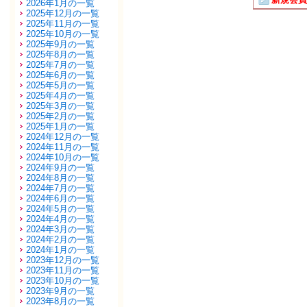
2026年1月の一覧
2025年12月の一覧
2025年11月の一覧
2025年10月の一覧
2025年9月の一覧
2025年8月の一覧
2025年7月の一覧
2025年6月の一覧
2025年5月の一覧
2025年4月の一覧
2025年3月の一覧
2025年2月の一覧
2025年1月の一覧
2024年12月の一覧
2024年11月の一覧
2024年10月の一覧
2024年9月の一覧
2024年8月の一覧
2024年7月の一覧
2024年6月の一覧
2024年5月の一覧
2024年4月の一覧
2024年3月の一覧
2024年2月の一覧
2024年1月の一覧
2023年12月の一覧
2023年11月の一覧
2023年10月の一覧
2023年9月の一覧
2023年8月の一覧