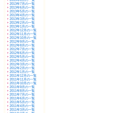
2013年7月の一覧
2013年6月の一覧
2013年5月の一覧
2013年4月の一覧
2013年3月の一覧
2013年2月の一覧
2013年1月の一覧
2012年12月の一覧
2012年11月の一覧
2012年10月の一覧
2012年9月の一覧
2012年8月の一覧
2012年7月の一覧
2012年6月の一覧
2012年5月の一覧
2012年4月の一覧
2012年3月の一覧
2012年2月の一覧
2012年1月の一覧
2011年12月の一覧
2011年11月の一覧
2011年10月の一覧
2011年9月の一覧
2011年8月の一覧
2011年7月の一覧
2011年6月の一覧
2011年5月の一覧
2011年4月の一覧
2011年3月の一覧