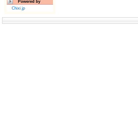
Powered by
Chixi.jp