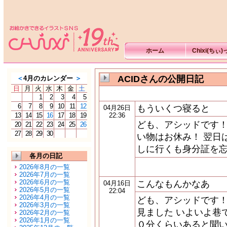
ホーム
Chixi(ちぃ
ACIDさんの公開日記
＜
4月のカレンダー
＞
日
月
火
水
木
金
土
1
2
3
4
5
6
7
8
9
10
11
12
もういくつ寝ると
04月26日
13
14
15
16
17
18
19
22:36
ども、アシッドです！
20
21
22
23
24
25
26
27
28
29
30
い物はお休み！ 翌日
しに行くも身分証を忘
各月の日記
2026年8月の一覧
2026年7月の一覧
2026年6月の一覧
こんなもんかなあ
04月16日
2026年5月の一覧
22:04
2026年4月の一覧
ども、アシッドです！
2026年3月の一覧
見ました いよいよ巷
2026年2月の一覧
2026年1月の一覧
０分くらいあると聞