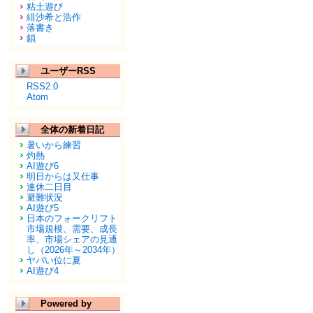
粘土遊び
緋沙希と浩作
落書き
鎖
ユーザーRSS
RSS2.0
Atom
全体の新着日記
暑いから練習
灼熱
AI遊び6
明日からは又仕事
連休二日目
避難状況
AI遊び5
日本のフォークリフト
市場規模、需要、成長
率、市場シェアの見通
し（2026年～2034年）
ヤバい位に夏
AI遊び4
Powered by